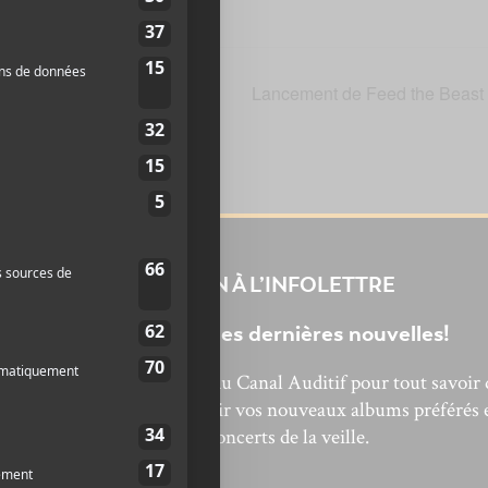
Lancement de Feed the Beast
INSCRIPTION À L’INFOLETTRE
Ne manquez pas les dernières nouvelles!
bonnez-vous à l’infolettre du Canal Auditif pour tout savoir 
’actualité musicale, découvrir vos nouveaux albums préférés 
revivre les concerts de la veille.