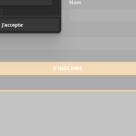
énom
Nom
resse courriel
*