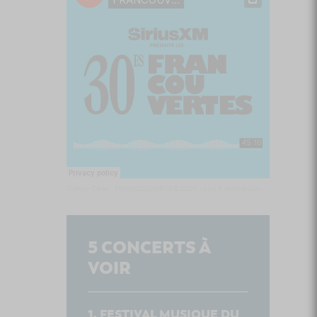
Culture Cible
·
FRANCOUVERTES 2026 - Les 9 demi-finalistes analysés à chaud! | Culture Cible
5
CONCERTS À
VOIR
FESTIVAL MUSIQUE DU