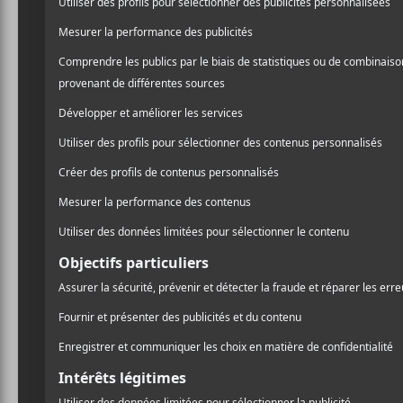
Spectacle : 20h
AJOUTER AU CALENDRIER
DÉTAILS
Début :
2022-04-11 @ 20:00
Fin :
2022-04-12 @ 23:30
Catégorie d’Évènement:
Spectacle
Site :
https://www.ticketmaster.ca/event/31005B1EEC48