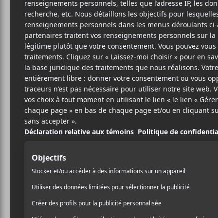
Cet évènement est passé.
Men I Trust
2022-04-11 @ 20:00
-
2022-04-12 @ 23:30
Le groupe d’électro-pop montréalais Men I Tru
Corona avec Tess Roby.
Portes : 19h