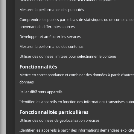
C2?lang=fr-ca&brand=evenko
50 Heavy Metal Years de Judas Priest
A
l