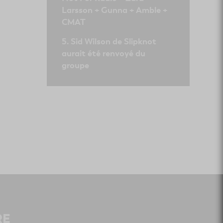
Larsson + Gunna + Amble +
CMAT
Sid Wilson de Slipknot
aurait été renvoyé du
groupe
RE