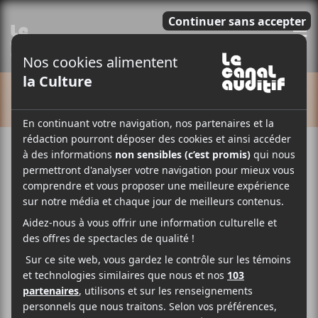
E
CALENDRIER
Cet évènement est passé.
Maya Hawke : tournée
The Chaos Angel —