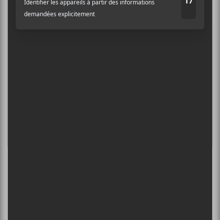
PISS | THEE SOREHEADS + POOLGIRL
8 août - Théâtre Fairmount
INTERNATIONAL DE MONTGOLFIÈRES
DE SAINT-JEAN-SUR-RICHELIEU : FIN DE
SEMAINE 2
13 août - Maya Hawke : tournée The Chaos Angel —
Annulé
L’INTERNATIONAL PÉRIPHÉRIQUES
2026
13 août - L’International Périphérique