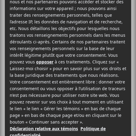
Annulé
2025-03-28
20:00
23:00
@
–
Maya Hawke
sera de passage au MTELUS dans le
cadre de sa tournée
The Chaos Angel
le 28 mars
prochain.
Attention : concert annulée.
Evenko
MTELUS
59 Rue St-Catherine Est
Montréal
,
H2X 1K5
Canada
1-855-790-1245