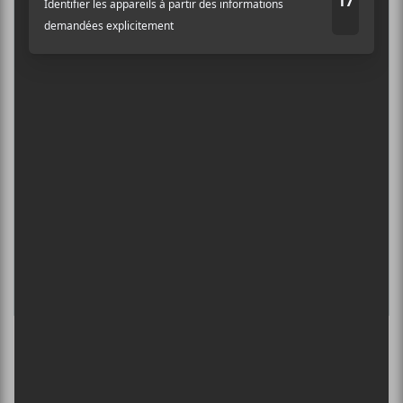
MONDE 2026
Adresse courriel
*
6 août - M pour Montréal 2025 | SLM + Laroie +
Lunice + Beamskii
DANIEL CAESAR : TOURNÉE SONS OF
SPERGY + 070 SHAKE
6 août - Centre Bell
ÎLESONIQ 2026
8 août - Parc Jean-Drapeau
L’INTERNATIONAL PÉRIPHÉRIQUES
2026
13 août - L’International Périphérique