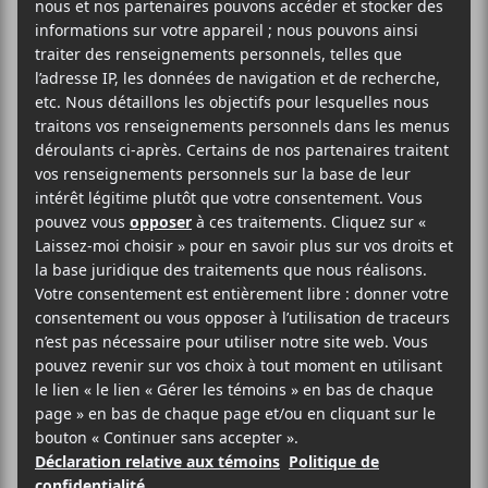
Beamskii
2025-11-20
21:00
23:30
@
–
SLM
qui lancera son album,
Laroie
,
Lunice
&
Beamskii
seront en concert dans le cadre de M
pour Montréal 2025.
23$
M pour Montréal
Voir le site Organisateur
Le Belmont
4483 Boul. St-Laurent
Montréal
,
H2W 1Z8