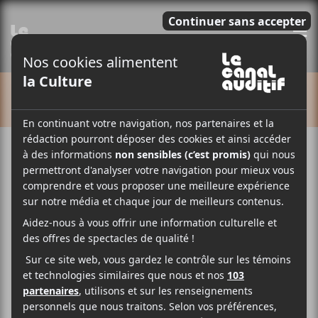
E
CALENDRIER
Cet évènement est passé.
M pour Montréal 2025 |
SLM + Laroie + Lunice +