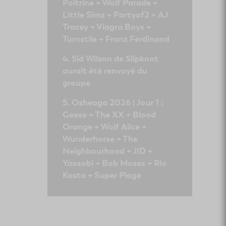
Poitrine + Wolf Parade +
Little Simz + Partyof2 + AJ
Tracey + Viagra Boys +
Turnstile + Franz Ferdinand
Sid Wilson de Slipknot
aurait été renvoyé du
groupe
Osheaga 2026 | Jour 1 :
Geese + The XX + Blood
Orange + Wolf Alice +
Wunderhorse + The
Neighbourhood + JID +
Yaosobi + Bob Moses + Rio
Kosta + Super Plage