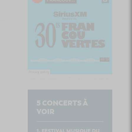
Culture Cible
·
FRANCOUVERTES 2026 - Les 9 demi-finalistes analysés à chaud! | Culture Cible
5
CONCERTS À
VOIR
FESTIVAL MUSIQUE DU