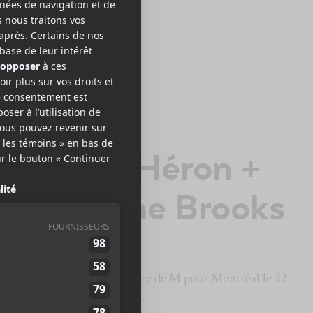
l 2025 | Héron +
rry + The Brooks
eront en concert dans le cadre de M pour Montréal le 22
 5 ans de Big in the Garden.