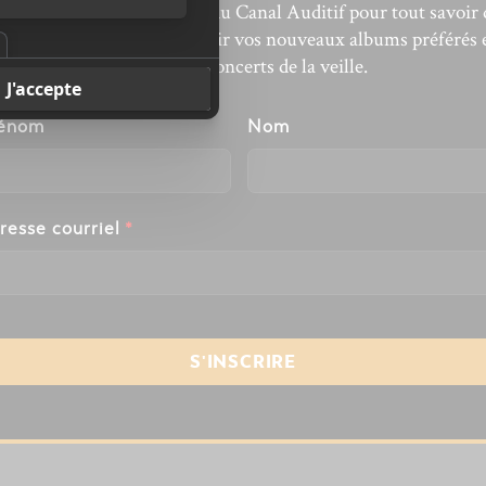
bonnez-vous à l’infolettre du Canal Auditif pour tout savoir 
’actualité musicale, découvrir vos nouveaux albums préférés 
revivre les concerts de la veille.
énom
Nom
resse courriel
*