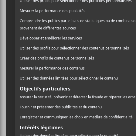
39.43$
M pour Montréal
Voir le site Organisateur
Ausgang Plaza
6524 St-Hubert
Montréal
,
H2S 2M3
Québec
Canada
+ Google Map
(514) 750-3253
Voir Lieu site web