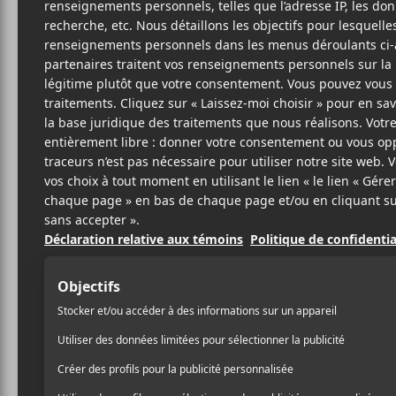
Cet évènement est passé.
M pour Montréa
Emmanuelle Que
2025-11-22
20:00
23:00
@
–
The Brooks
,
Emmanuelle Querry
et
Héron
s
novembre prochain au Ausgang Plaza. Ce sera les