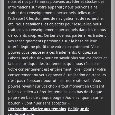
Feelings + Mulch + Yoo
Doo Right + Annie Claude
Deschênes
2025-11-21
21:00
23:30
@
–
Brainwasher
,
Boutique Feelings
,
Mulch
,
Yoo
Doo Right
et
Annie-Claude Deschênes
seront
en concert dans le cadre de M pour Montréal le 21
novembre prochain à la Sala Rossa.
20.14$
M pour Montréal
Voir le site Organisateur