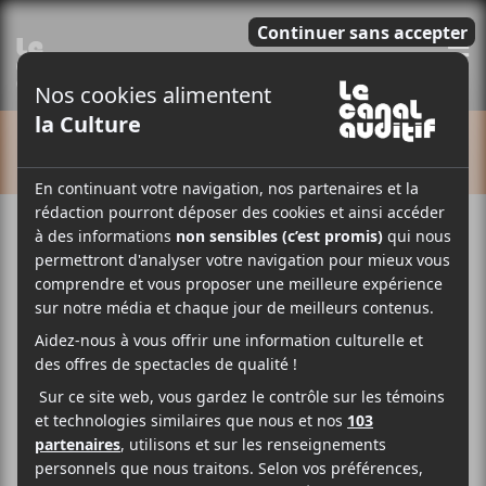
E
CALENDRIER
Cet évènement est passé.
M pour Montréal 2025 |
Brainwasher + Boutique