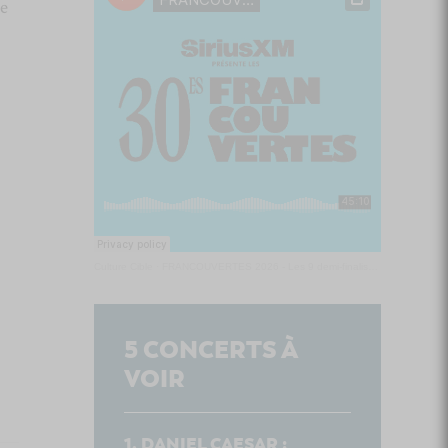
de
Culture Cible
·
FRANCOUVERTES 2026 - Les 9 demi-finalistes analysés à chaud! | Culture Cible
5
CONCERTS À
VOIR
DANIEL CAESAR :