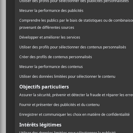
Julyan
,
Soraï
, et
Rick Duff
seront en concert d
Rosemarie Records.
20$
L’Esco
4467, rue St-Denis
Montréal
,
H2J 2L2
Canada
Voir Lieu site web
AJOUTER AU CALENDRIER