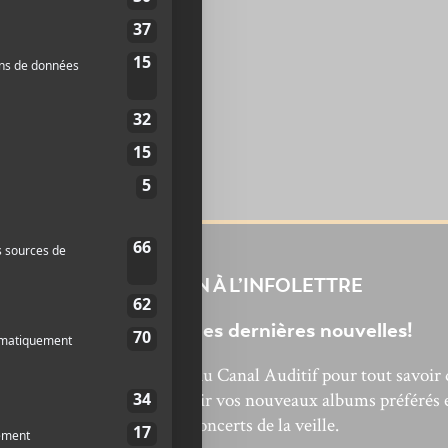
INSCRIPTION À L’INFOLETTRE
Ne manquez pas les dernières nouvelles!
bonnez-vous à l’infolettre du Canal Auditif pour tout savoir 
’actualité musicale, découvrir vos nouveaux albums préférés 
revivre les concerts de la veille.