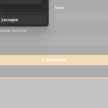
énom
Nom
resse courriel
*