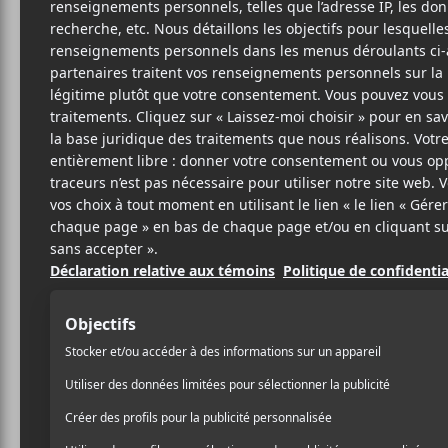
Cet évènement est passé.
M pour Montréa
Rosemarie : Jul
Duff
2025-11-19
21:00
23:30
@
–