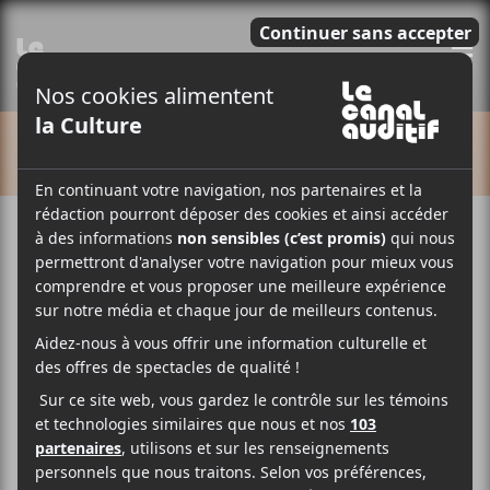
E
CALENDRIER
Cet évènement est passé.
M pour Marathon 2023 : Billianne
et Alice
2023-11-18 @ 21:00
-
23:30
22.04$