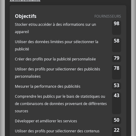
22.04$
Catégorie d’Évènement:
Spectacle
Site :
https://lepointdevente.com/billets/marathon-
billianne-alice