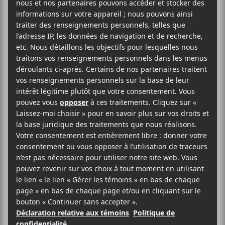
Dans le cadre du festival M pour Montréal et son
volet Marathon,
Billianne
et
Alice
seront au Quai des
Brumes le 18 novembre. Une présentation du Canal
Auditif.
AJOUTER AU CALENDRIER
DÉTAILS
Date :
2023-11-18
Heure :
21:00 - 23:30
Prix :