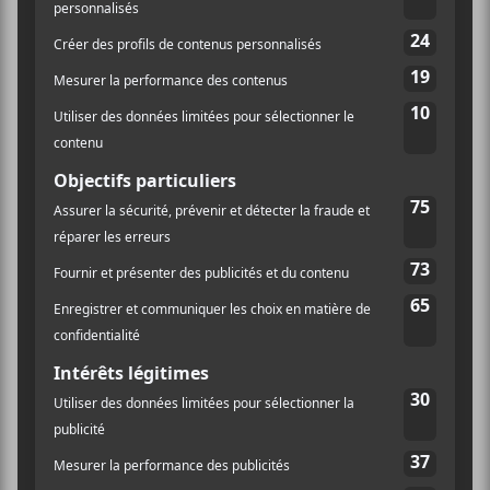
LIEU
Quai des Brumes
4481, Rue St-Denis
Montréal
,
H2J 2L2
Canada
+ Google Map
Téléphone
514-499-0467
Voir Lieu site web
M pour Marathon 2023 :
M pour Marathon 2023 :
Poolblood, 36?, Heaven for Real
Virginie B, Milk & Bone, dee
et Geneviève et Matthieu
holt et Cartel Madras