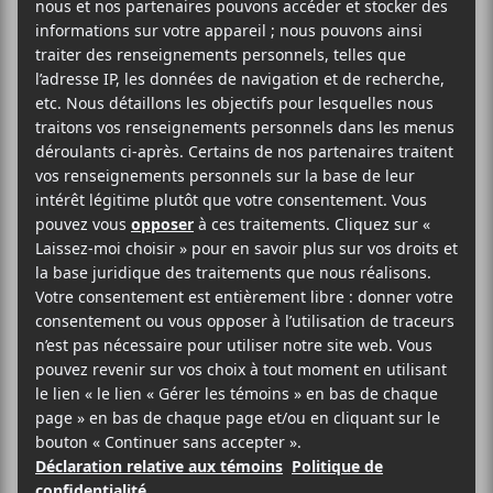
2025-06-15
20:00
23:00
@
–
Loving
et
Ora Cogan
seront en concert aux
Foufounes Électriques le 15 juin prochain dans le
cadre de leur tournée estivale. En raison des ventes
de billets insuffisantes, le groupe a annulé sa
tournée.
30.20$
Blue Skies Turn Black
Les Foufounes Électriques
87 Rue Ste-Catherine Est
Montréal
,
H2X 1K5