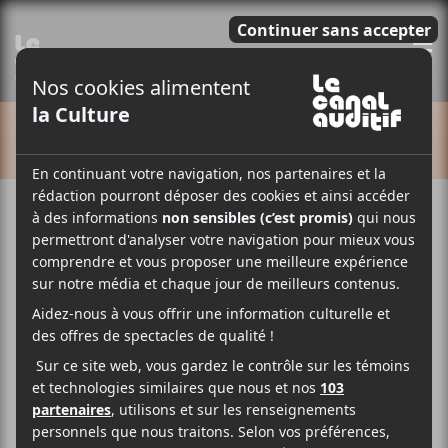
E
CALENDRIER
Cet évènement est passé.
Loving + Ora Cogan —
Annulé