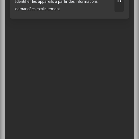
SPERGY + 070 SHAKE
6 août - Centre Bell
Adresse courriel
*
ÎLESONIQ 2026
8 août - Parc Jean-Drapeau
INTERNATIONAL DE MONTGOLFIÈRES
DE SAINT-JEAN-SUR-RICHELIEU : FIN DE
SEMAINE 2
13 août - Loving + Ora Cogan — Annulé
L’INTERNATIONAL PÉRIPHÉRIQUES
2026
13 août - L’International Périphérique