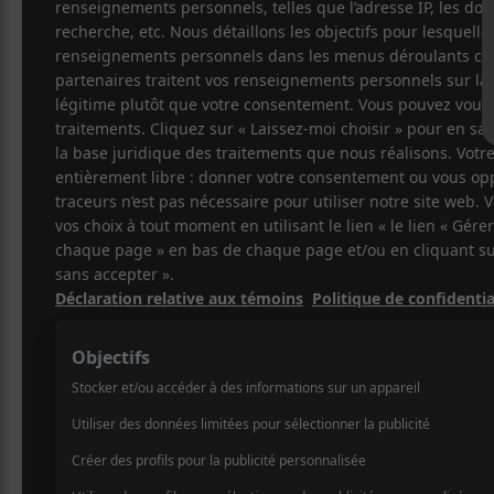
Cet évènement est passé.
Lamb of God &
Bell
2024-08-01 @ 18:00
-
23:00
50$
Le groupe heavy metal de Richmond, en Virg
18h à 23h avec
.
Mastodon