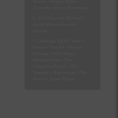
Tracey + Viagra Boys +
Turnstile + Franz Ferdinand
Sid Wilson de Slipknot
aurait été renvoyé du
groupe
Osheaga 2026 | Jour 1 :
Geese + The XX + Blood
Orange + Wolf Alice +
Wunderhorse + The
Neighbourhood + JID +
Yaosobi + Bob Moses + Rio
Kosta + Super Plage