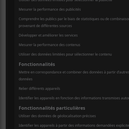
death metal
,
métal
Site :
https://www.ticketmaster.ca/event/3
100603FBD082897
Caspian + And So I Watch You From Afar 
A