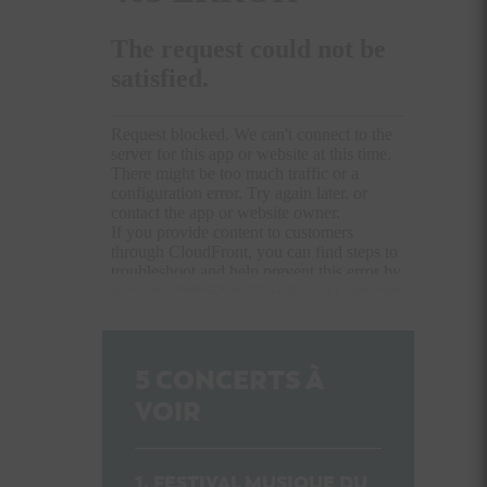
Culture Cible
·
FRANCOUVERTES 2026 - Les 9 demi-finalistes analysés à chaud! | Culture Cible
5
CONCERTS À
VOIR
FESTIVAL MUSIQUE DU