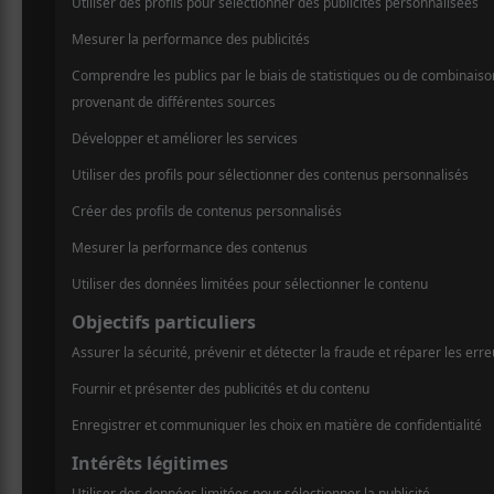
AJOUTER AU CALENDRIER
DÉTAILS
LIEU
Centre Bell
Date :
1909 Avenu
2024-08-01
Montréal
Heure :
Montréal
,
H
18:00 - 23:00
Google Ma
Prix :
Téléphone
50$
514-932-25
Catégorie d’Évènement:
Voir Lieu si
Spectacle
Évènement Tags: