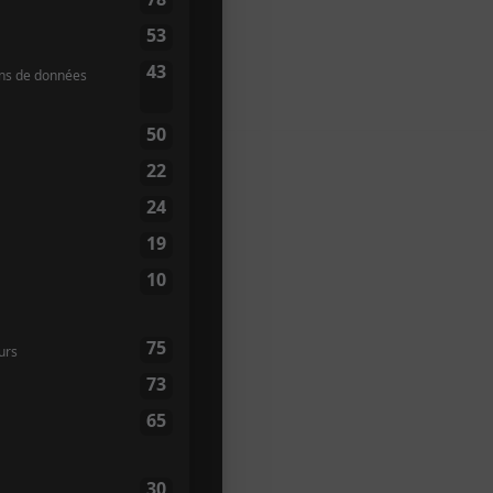
e des Canadiens-de-
4B 5G0
Canada
+
p
82
te web