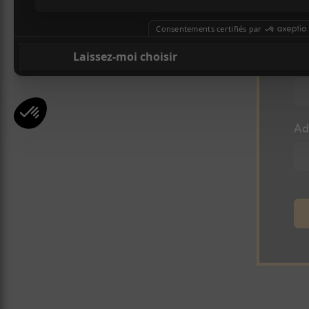
l
Pr
Ad