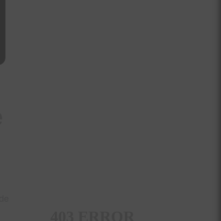
e
 de