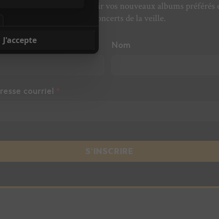
’actualité musicale, découvrir vos nouveaux albums préférés 
revivre les concerts de la veille.
énom
Nom
resse courriel
*