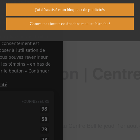
J'ai désactivé mon bloqueur de publicités
Comment ajouter ce site dans ma liste blanche?
 Mastodon | Centr
inie,
sera au Centre Bell le jeudi 1er août
Lamb of God