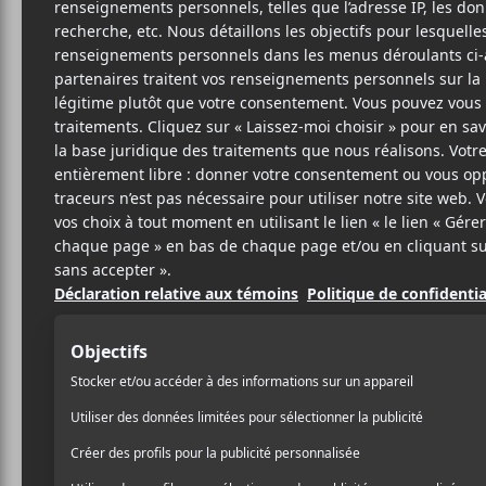
Cet évènement est passé.
Kraftwerk
2022-06-08 @ 20:00
-
23:00
GRATUIT
Le groupe de musique électronique allemand 
à la Salle Wilfrid-Pelletier des Place des Arts.
Portes : 19h
Spectacle : 20h