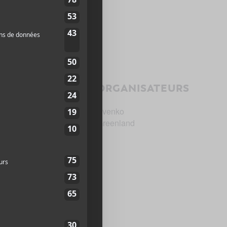
ORGANISATEURS
d-Pelletier, Place des
Evenko
Greenland