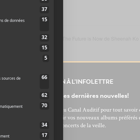
NÉE!
Lancement de The Future is Now de Sheenah Ko
INSCRIPTION À L’INFOLETTRE
Ne manquez pas les dernières nouvelles!
bonnez-vous à l’infolettre du Canal Auditif pour tout savoir 
’actualité musicale, découvrir vos nouveaux albums préférés 
revivre les concerts de la veille.