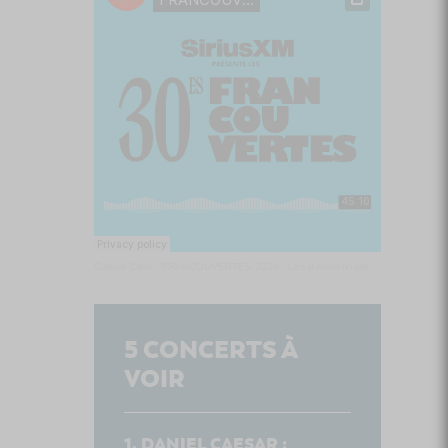
Culture Cible
·
FRANCOUVERTES 2026 - Les 9 demi-finalistes analysés à chaud! | Culture Cible
5
CONCERTS À
VOIR
DANIEL CAESAR :