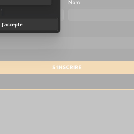
énom
Nom
resse courriel
*