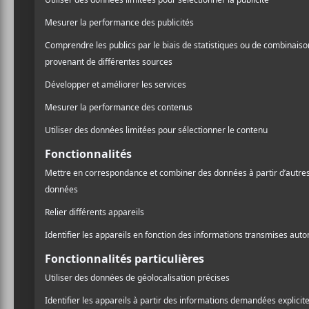
https://am.ticketmaster.com/pda/en/
virtual-venue/P2W0608
LA SHOEBOX FÊTE SA PREMIÈRE AN
A
l