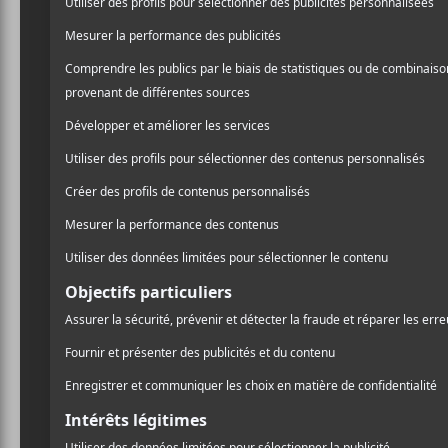
AJOUTER AU CALENDRIER
DÉTAILS
LIEU
Salle Wilfri
Date :
Arts
2022-06-08
Heure :
20:00 - 23:00
Prix :
Gratuit
Catégorie d’Évènement:
Spectacle
Site :