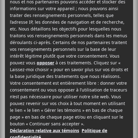
Le groupe français
Kid Francescoli
sera de passage
au Théâtre Beanfield dans le cadre de sa tournée
Sunset Blue
le 22 mars prochain avec Kazy Lambist
en première partie.
AJOUTER AU CALENDRIER
DÉTAILS
ORGANISATEUR
Evenko
Date :
2024-03-22
Heure :
20:00 - 23:00
Prix :