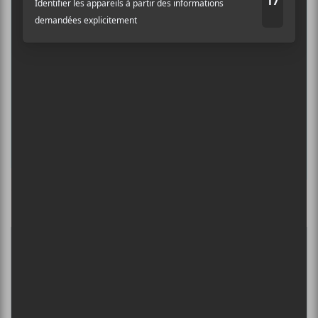
Auditif pour tout savoir de l’actualité
musicale, découvrir vos nouveaux
albums préférés et revivre les
concerts de la veille.
Prénom
Nom
Culture Cible
·
FRANCOUVERTES 2026 - Les 9 demi-finalistes analysés à chaud! | Culture Cible
Adresse courriel
*
5
CONCERTS À VOIR
FESTIVAL MUSIQUE DU BOUT DU