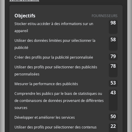
35.50$
Catégorie
d’Évènement:
Spectacle
Site :
https://evenko.ca/fr/ev
enements/56940/kid-
francescoli/theatre-
beanfield/03-22-2024