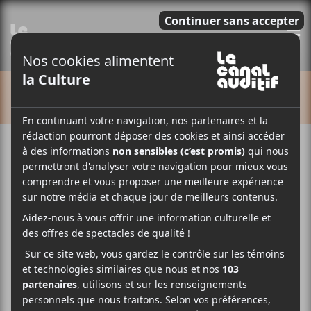
E
CALENDRIER
Cet évènement est passé.
Kid Francescoli : tournée Sunset
Blue avec Kazy Lambist
2024-03-22 @ 20:00
-
23:00
35.50$