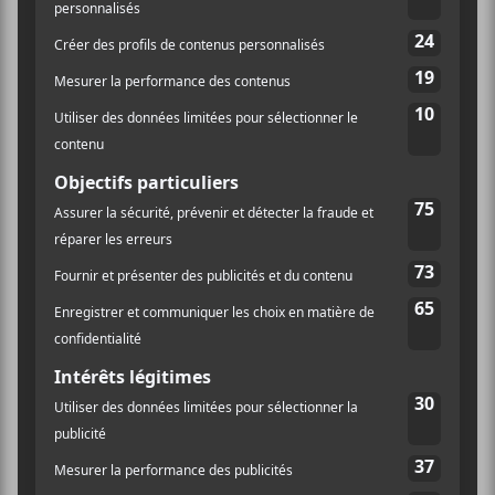
LIEU
Théâtre Beanfield / Corona
2490, rue Notre-Dame Ouest
Montréal
,
H3J 1N5
Canada
+ Google
Québec
Map
Téléphone
1-855-310-2525
Voir Lieu site web
BRUE : Lancement d’Édens et retour en
Le Grand
Saturne avec CHOU et Chârogne
Éphémère 2024