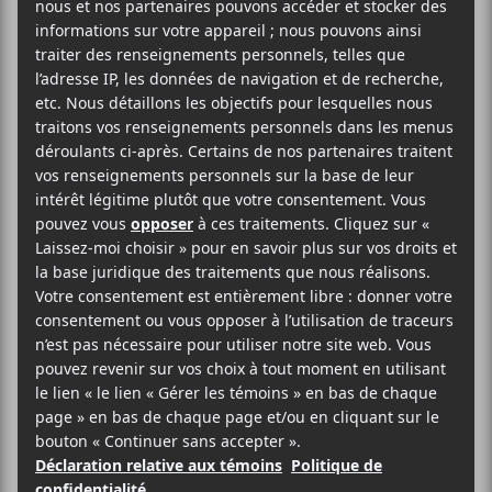
octobre dans le cadre de sa tournée
Experimental
Rap
avec
redveil
et
Matt Proxy
.
Evenko
MTELUS
59 Rue St-Catherine Est
Montréal
,
H2X 1K5
Canada
1-855-790-1245
Voir Lieu site web
Billets