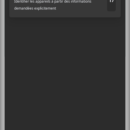
L’INTERNATIONAL PÉRIPHÉRIQUES
2026
13 août - L’International Périphérique
BORN AT MIDNIGHT + PAYCHEQUE +
CRASHER
13 août - Les Foufounes Électriques