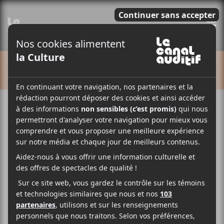
E
CALENDRIER
JPEGMAFIA : tournée
Experimental Rap +
redveil + Matt Proxy
14 octobre
20:00
23:00
@
–
JPEGMAFIA
sera de passage au MTELUS le 14