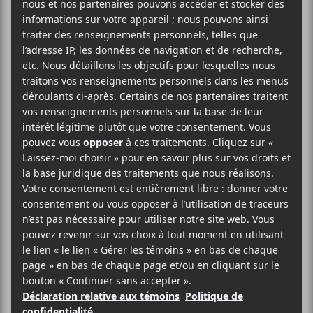
2023-07-07 @ 21:00
-
23:00
13$
Joni Void
lancera son nouvel album,
Everyday Is the
Song
, avec
Sarah Pagé
et
N Nao
en première partie
le 7 juillet prochain.
AJOUTER AU CALENDRIER
DÉTAILS
Date :
2023-07-07
Heure :
21:00 - 23:00
Prix :