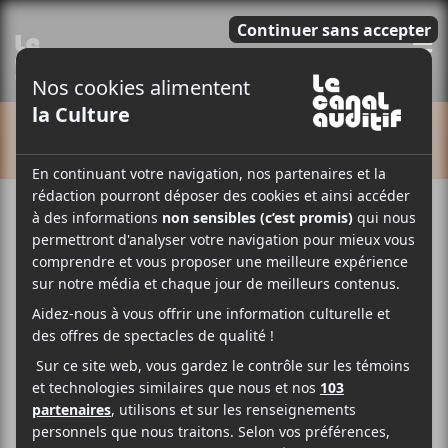
E
CALENDRIER
Cet évènement est passé.
Joni Void : lancement de
Everyday Is the Song avec Sarah
Pagé et N Nao