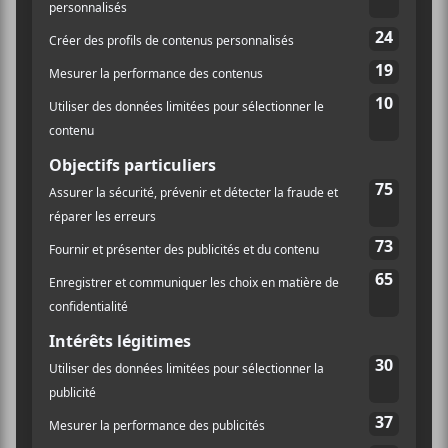
LIEU
La Sotterenea
4848 Boul. St-Laurent
Montréal
,
H2T 1R5
Canada
+ Google
Québec
Map
Festival International de Jazz
Festival International de
de Montréal 2023 | Jour 10
Jazz de Montréal 2023 | Jour 9