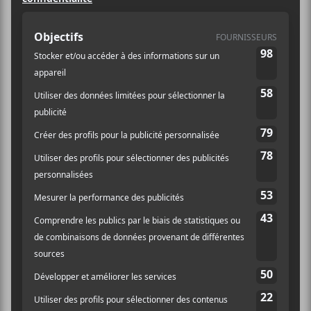
13$
Catégorie d’Évènement:
Spectacle
Site :
https://casadelpopolo.com/en/events/2023-07-07-
joni-void-everyday-is-the-song-album-launch-
sarah-page