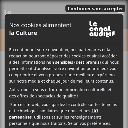
E
CALENDRIER
Cet évènement est passé.
Joe Bocan : Insoumise
2025-02-04
19:00
22:00
@
–