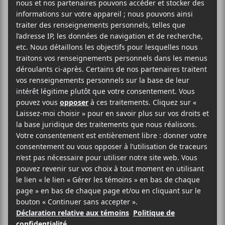
Joe Bocan
présentera son album
Insoumise
à la
Cinquième salle de la Place des Arts le 4 février
prochain entrourée d’Elliott Maginot, Marie-Jo
Thério et Louis-Julien Durso.
49,25$
Cinquième Salle de la Place des Arts
260 Boulevard de Maisonneuve O.
Montréal
,
H2X 1Y9
Québec
Canada
+ Google Map
(514) 285-4361
Voir Lieu site web