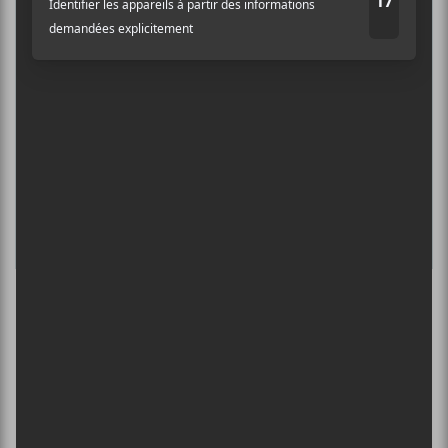
SEMAINE 2
13 août - Isabelle Charlot : lancement de Pour éblouir
la fin du monde + La Délégation
L’INTERNATIONAL PÉRIPHÉRIQUES
2026
13 août - L’International Périphérique
BORN AT MIDNIGHT + PAYCHEQUE +
CRASHER
13 août - Les Foufounes Électriques