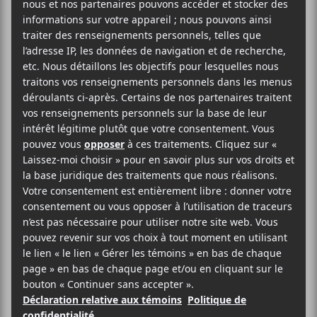
éblouir la fin du monde +
La Délégation
2025-05-29
21:00
23:00
@
–
Isabelle Charlot
lancera son album
Pour éblouir
la fin du monde
le 29 mai prochain à la Casa Del
Popolo avec
La Délégation
en deuxième partie.
19.10$
Casa Del Popolo
4873 Boul. St-Laurent
Montréal
,
H2T 1R6
Canada
514-284-0122
Voir Lieu site web