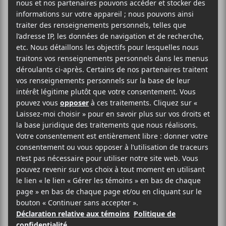
Cette première fin de semaine du festival
International de montgolfières de Saint-Jean-
sur-Richelieu
mettra en vedette : Matt Lang, The
Offspring, Kaïn, Trudy, Laurence St-Martin,
Andie Therio, Vulgaires Machins, Story Untold,
Kandle, Classe Moyenne, Mahéja et Ariane
Simard.
Infos et billets
AJOUTER AU CALENDRIER