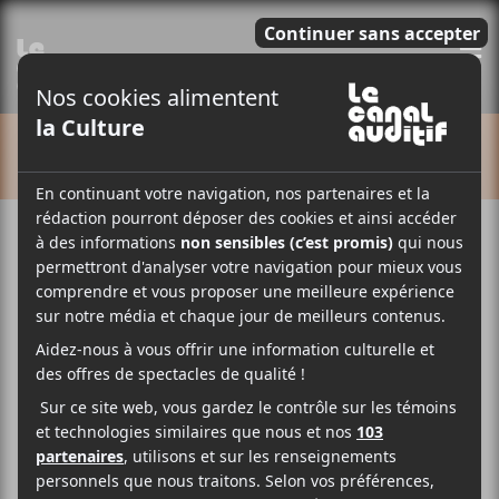
E
CALENDRIER
International de
montgolfières de Saint-
Jean-sur-Richelieu : Fin
de semaine 1
7 août
9 août
17:00
23:00
@
–
@