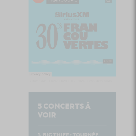
Culture Cible
·
FRANCOUVERTES 2026 - Les 9 demi-finalistes analysés à chaud! | Culture Cible
5
CONCERTS À
VOIR
BIG THIEF : TOURNÉE