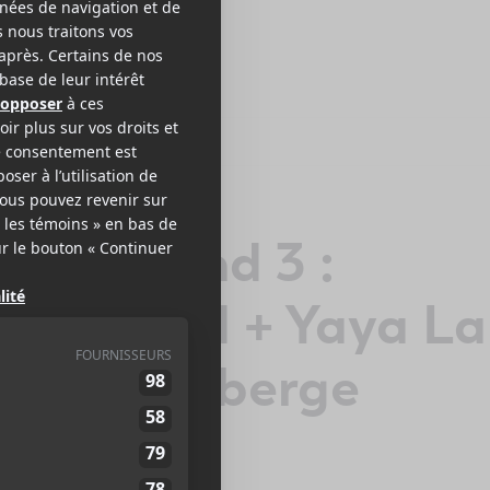
| Week-end 3 :
lassified + Yaya La
Arielle Roberge