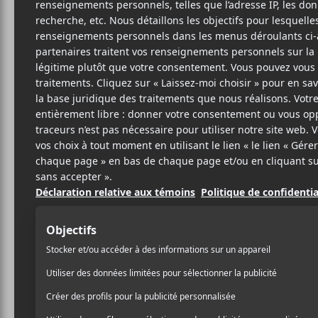
Cet évènement est passé.
Igloofest 2025 
Hamza + High K
Bae + A-Trak + 
29 janvier
31 janvier
19:30
23:00
@
–
@