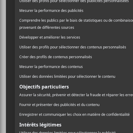
3e fin de semaine d’Igloofest avec :
29 janvier : Yaya La Bae + High Klassified + M
30 janvier : DJ Snake + A-Trak + Arielle Rober
31 janvier : Lost Frequencies + QRION + Jares
Quai Jacques-Cartier
Rue de la Commune
Montréal
,
H2Y 2E2
Québec
Canada
+ Google Map