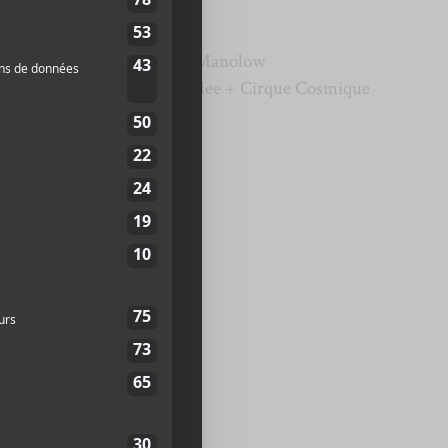
anaré + Hamza
ge + Bittercaress + Korvn + Manolow
 + Guillaume Michaud + Shirlee + Cirque Cosmique