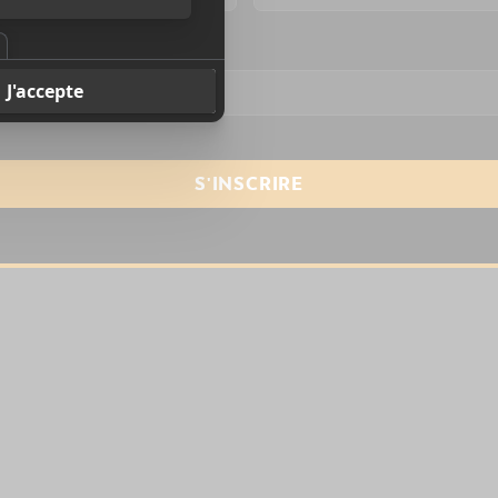
resse courriel
*