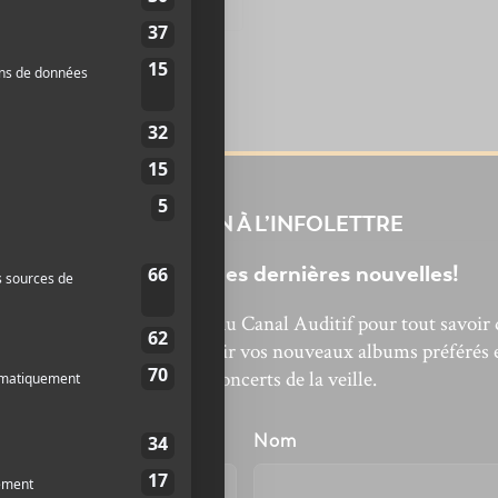
INSCRIPTION À L’INFOLETTRE
Ne manquez pas les dernières nouvelles!
bonnez-vous à l’infolettre du Canal Auditif pour tout savoir 
’actualité musicale, découvrir vos nouveaux albums préférés 
revivre les concerts de la veille.
énom
Nom