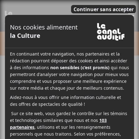
E
CALENDRIER
Cet évènement est passé.
IDLES : tournée Love Is the Fing
2024
2024-09-21 @ 20:00
-
2024-09-22 @ 23:00