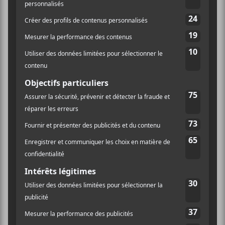
MTELUS
59 Rue St-Catherine Est
Montréal
,
H2X 1K5
Canada
+ Google Map
Téléphone
1-855-790-1245
Voir Lieu site web
Piknic Électronik 2024 :
10e anniversaire de la Table
Tournante
#17