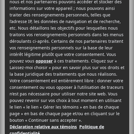
IDLES
sera de passage au MTELUS les 21 et 22
septembre 2024 dans le cadre de sa tournée
Love Is
the Fing
.
AJOUTER AU CALENDRIER
DÉTAILS
ORGANISATEUR
Evenko
Début :
2024-09-21 @ 20:00
Fin :
2024-09-22 @ 23:00
Catégorie
d’Évènement: