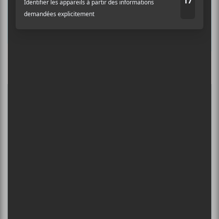
Nom
Culture Cible
·
FRANCOUVERTES 2026 - Les 9 demi-finalistes analysés à chaud! | Culture Cible
Adresse courriel
*
5
CONCERTS À VOIR
BIG THIEF : TOURNÉE SOMERSAULT
SLIDE 360
4 août - L’Olympia de Montréal
FESTIVAL MUSIQUE DU BOUT DU
MONDE 2026
6 août - IDLES : tournée Love Is the Fing 2024