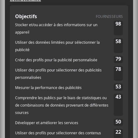
Spectacle
Site :
https://evenko.ca/fr/ev
enements/59432/idles
/mtelus/09-21-2024
LIEU