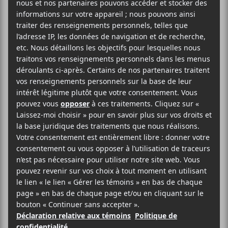
2025-10-15
20:00
23:00
@
–
GoGo Penguin
et
Edwin Raphael
seront en
concert au MTELUS le mercredi 15 octobre
prochain dès 20h.
Evenko
MTELUS
59 Rue St-Catherine Est
Montréal
,
H2X 1K5
Canada
1-855-790-1245
Voir Lieu site web