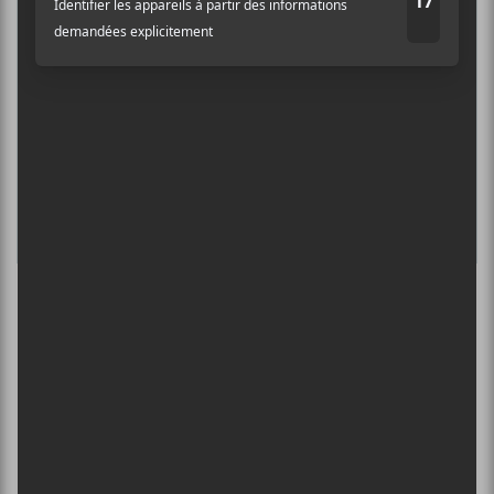
INTERNATIONAL DE MONTGOLFIÈRES
DE SAINT-JEAN-SUR-RICHELIEU : FIN DE
SEMAINE 2
13 août - GoGo Penguin + Edwin Raphael
L’INTERNATIONAL PÉRIPHÉRIQUES
2026
13 août - L’International Périphérique