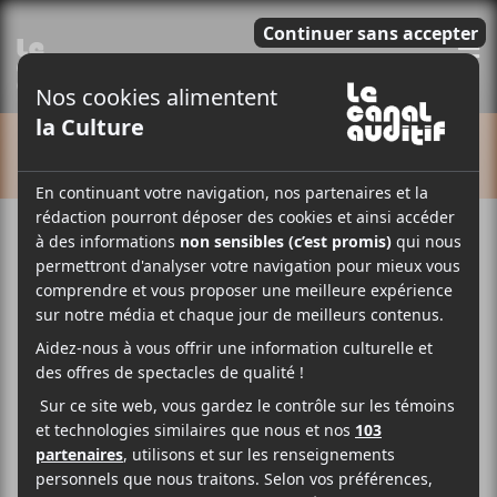
E
CALENDRIER
Cet évènement est passé.
GoGo Penguin + Edwin
Raphael