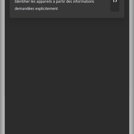
6 août - Centre Bell
Adresse courriel
*
ÎLESONIQ 2026
8 août - Parc Jean-Drapeau
INTERNATIONAL DE MONTGOLFIÈRES
DE SAINT-JEAN-SUR-RICHELIEU : FIN DE
SEMAINE 2
13 août - Girl Ultra | Tournée Blushing 2025
L’INTERNATIONAL PÉRIPHÉRIQUES
2026
13 août - L’International Périphérique