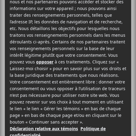
2025-07-14
08:00
17:00
@
–
L’artiste RnB mexicaine
Girl Ultra
sera en
concert, au Bar Le Ritz PDB, le 25 août prochain
dans le cadre de sa tournée Blushing Tour. Le
projet pop-rock Petite Amie assurera la première
partie.
Blue Skies Turn Black
Bar Le Ritz PDB
179 Rue Jean-Talon Ouest
Montréal
,
H2R 2X2
Canada