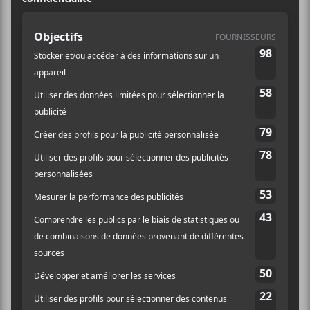
Spectacle
Site :
https://www.frimat.qc.c
a/BILLETTERIE
LIEU