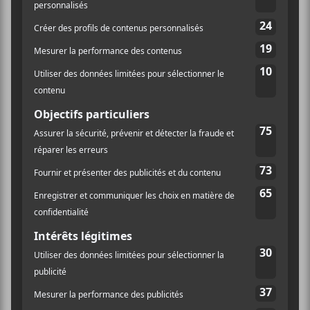
FRIMAT
Val d'Or
,
J9P 7H6
Canada
+ Google Map
Québec
Téléphone
418-817-5397
Voir Lieu site web
Cold Nights 2022 de Chase
DISTORSION 2022 ―
Jour 2
Atlantic