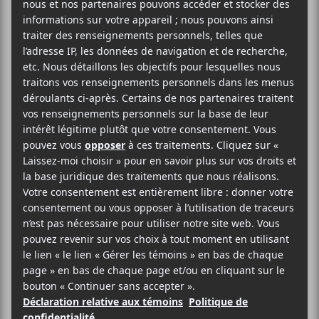
Marjo, Confiture maison, Naomi, Lou-Adriane
Cassidy, Blesse et Dishpit le 23 juillet pour le
troisième et dernier jour de festivité.
AJOUTER AU CALENDRIER
DÉTAILS
ORGANISATEUR
FRIMAT
Date :
Téléphone
2022-07-23
418-817-5397
Heure :
E-mail
17:00 - 23:30
info@frimat.qc.ca
Catégorie
Voir le site Organisateur
d’Évènement: