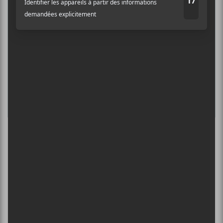
SPERGY + 070 SHAKE
6 août - Centre Bell
ÎLESONIQ 2026
8 août - Parc Jean-Drapeau
L’INTERNATIONAL PÉRIPHÉRIQUES
2026
13 août - L’International Périphérique