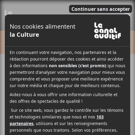
E
CALENDRIER
Cet évènement est passé.
Francouvertes 2025: Soir
4 des préliminaires