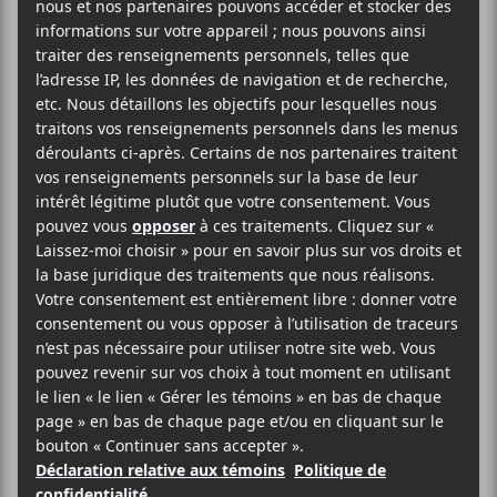
2025-03-18
20:00
23:00
@
–
La quatrième soirée des préliminaires des
Francouvertes 2025 mettra en scène
Minou
,
Maude Sonier
et
Martin Guy
.
21,92$
Les Francouvertes
Voir le site Organisateur
Cabaret Lion d’Or
1676 Rue Ontario Est
Montréal
,
H2L 1S7
Canada