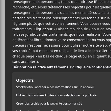
Cet évènement est passé.
Francos de Mont
20 juin
17:00
23:00
@
–
La dernière journée des Francos de Montréal pro
OBG, Vanille, Requin Chagrin, Yvnnis, Bibi Club,
Gratuit