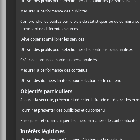
Evenko
Place des Festivals
Rue Jeanne-Mance
Montréal
,
H2X 3X5
Québec
Canada
+ Google Map