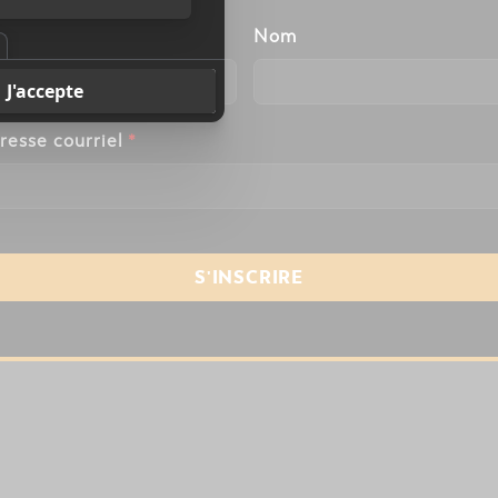
énom
Nom
resse courriel
*