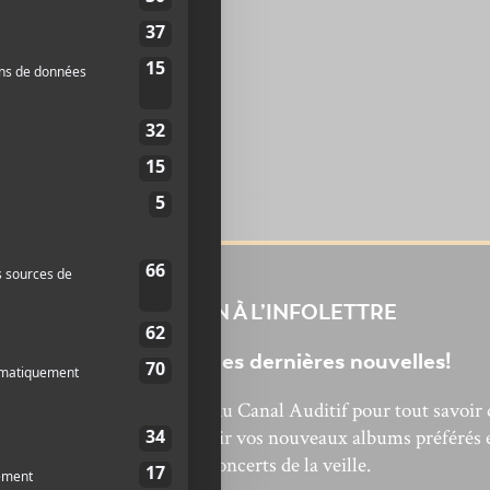
INSCRIPTION À L’INFOLETTRE
Ne manquez pas les dernières nouvelles!
bonnez-vous à l’infolettre du Canal Auditif pour tout savoir 
’actualité musicale, découvrir vos nouveaux albums préférés 
revivre les concerts de la veille.