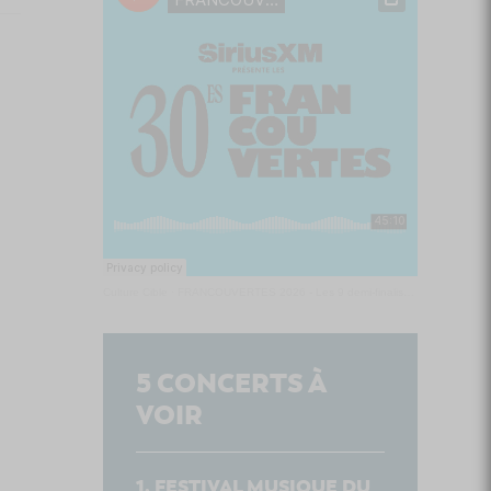
Culture Cible
·
FRANCOUVERTES 2026 - Les 9 demi-finalistes analysés à chaud! | Culture Cible
5
CONCERTS À
VOIR
FESTIVAL MUSIQUE DU