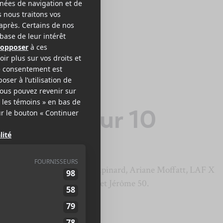
réal | Jour 10
pose en extérieur : disiz, Aupinard, Ariane Moffatt, LAF X
 Soraï, Alphonse Bisaillon et Jérôme 50.