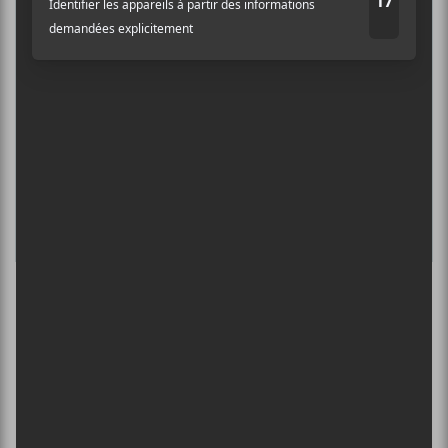
DANIEL CAESAR : TOURNÉE SONS OF
SPERGY + 070 SHAKE
6 août - Centre Bell
ÎLESONIQ 2026
8 août - Parc Jean-Drapeau
L’INTERNATIONAL PÉRIPHÉRIQUES
2026
13 août - L’International Périphérique