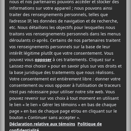
16 juin
20:00
23:00
@
–
Ino Casablanca
présentera son concert dans le
cadre des Francos de Montréal le 16 juin prochain
au Club Soda dès 20h.
44.25$
Francos de Montréal
Club Soda
1225, Boul. St-Laurent
Montréal
,
H2X 2S6
Canada
514-286-1010