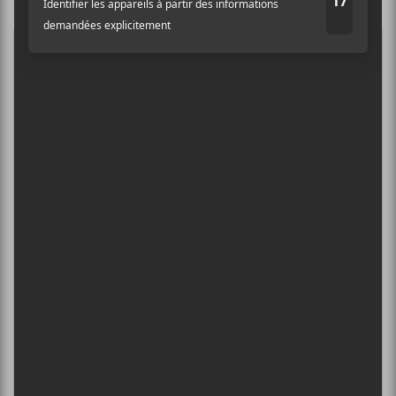
Nom
5
CONCERTS À VOIR
Adresse courriel
*
BIG THIEF : TOURNÉE SOMERSAULT
SLIDE 360
4 août - L’Olympia de Montréal
FESTIVAL MUSIQUE DU BOUT DU
MONDE 2026
6 août - Francos de Montréal 2025 | Jour 6
DANIEL CAESAR : TOURNÉE SONS OF
SPERGY + 070 SHAKE
6 août - Centre Bell
ÎLESONIQ 2026
8 août - Parc Jean-Drapeau