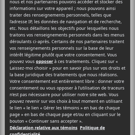
2025-05-20
08:00
17:00
@
–
Jour 6 des Francos de Montréal avec Tiken Jah
Fakoly, Malik Djoudi, Galaxie, Mairo, Marie-Pierre
Arthur, La Traversée (Super Plage, Coline Rio,
James Baker, Vanille), Malko, zouz, Kourage,
Par.Sek et Godsta.
Gratuit
Evenko
Place des Festivals
Rue Jeanne-Mance
Montréal
,
H2X 3X5
Québec