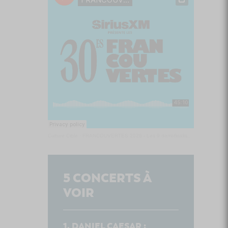
Culture Cible
·
FRANCOUVERTES 2026 - Les 9 demi-finalistes analysés à chaud! | Culture Cible
5
CONCERTS À
VOIR
DANIEL CAESAR :