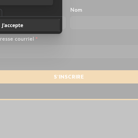
énom
Nom
resse courriel
*