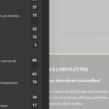
Piknic Électronik 2024 : #5
INSCRIPTION À L’INFOLETTRE
Ne manquez pas les dernières nouvelles!
bonnez-vous à l’infolettre du Canal Auditif pour tout savoir 
’actualité musicale, découvrir vos nouveaux albums préférés 
revivre les concerts de la veille.