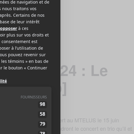
tréal 2024 : Le
 le Lou[p]
seront en concert au MTELUS le 15 juin
e Cassidy
ontréal 2024. Ils reprendront le concert en trio qu’il et