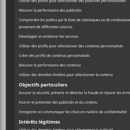
elles ont présenté dans le cadre du Coup d
AJOUTER AU CALENDRIER
DÉTAILS
LIEU
MTELUS
Date :
59 Rue St-C
2024-06-15
Montréal
,
H
Heure :
Google Ma
20:00 - 23:00
Téléphone
Prix :
1-855-790-
45.25$
Voir Lieu si
Catégorie d’Évènement:
Spectacle