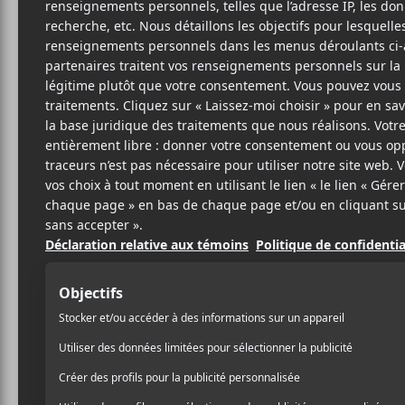
Cet évènement est passé.
Francos de Mon
Roy, la Rose et
2024-06-15 @ 20:00
-
23:00
45.25$
Ariane Roy, Thierry Larose et Lou-Adrian
prochain à 20h dans le cadre des Francos de M