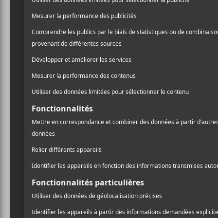
Site :
https://www.francosmontreal.com/fr-
CA/Spectacles/Details/14007
Rick Ross et invités | Festival MURAL
A
l