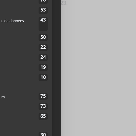
e Cœur francophone en 2023.
atherine Est
2X 1K5
Canada
+
p
1245
te web