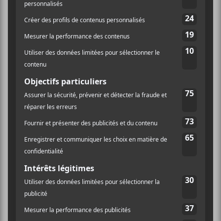
LIEU
Théâtre Maisonneuve
260 Boulevard de Maisonneuve Ouest
Montréal
,
H2X 1Y9
Canada
+ Google Map
Téléphone
514-842-2112
Voir Lieu site web
Francos 2023 – Thierry
Francos de Montréal 2023 | Jour
4 — 13 juin
Larose