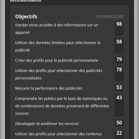
20:00 - 23:00
Catégorie d’Évènement:
Spectacle
Site :
https://am.ticketmaster.com/pda/fr-ca/virtual-
venue/P3M0613