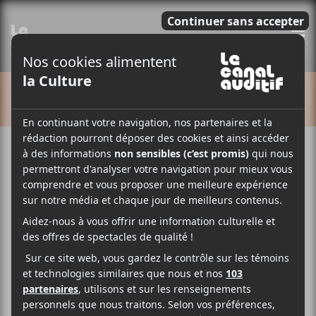
E
CALENDRIER
Cet évènement est passé.
Francos de Montréal 2023 :
Michel Rivard — Le tour du bloc
: une promenade à travers 50
ans de chansons