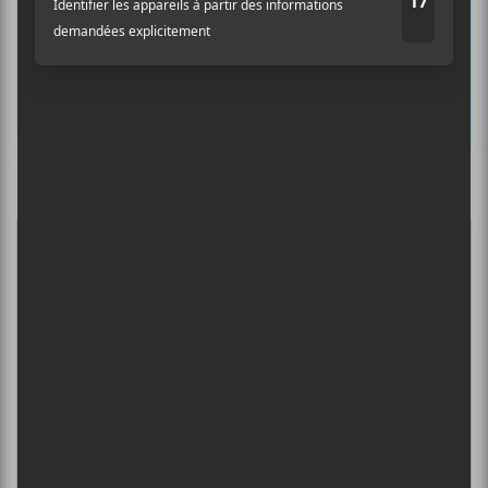
Prénom
Nom
Culture Cible
·
FRANCOUVERTES 2026 - Les 9 demi-finalistes analysés à chaud! | Culture Cible
Adresse courriel
*
5
CONCERTS À VOIR
BIG THIEF : TOURNÉE SOMERSAULT
SLIDE 360
4 août - L’Olympia de Montréal
FESTIVAL MUSIQUE DU BOUT DU
MONDE 2026