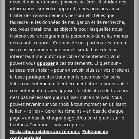
2023-06-13 @ 20:00
-
23:00
Michel Rivard
présentera son spectacle
Le tour du
bloc : une promenade à travers 50 ans de chansons
dans le cadre des Francos de Montréal le 13 juin à
20h au Théâtre Maisonneuve.
AJOUTER AU CALENDRIER
DÉTAILS
Date :
2023-06-13
Heure :