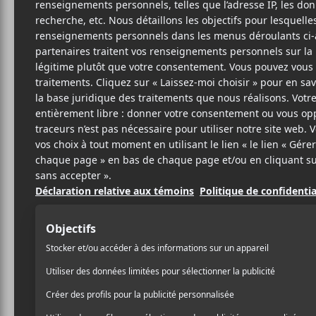
Cet évènement est passé.
FIJM 2026 | Jou
4 juillet
17:00
23:00
@
–
Dixième journée du Festival International de Ja
dans le quartier des spectacles, dont Smino, Etra
Gratuit