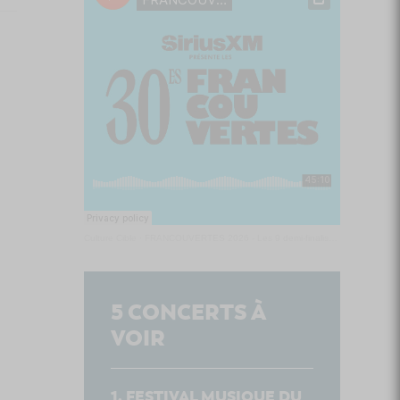
Culture Cible
·
FRANCOUVERTES 2026 - Les 9 demi-finalistes analysés à chaud! | Culture Cible
5
CONCERTS À
VOIR
FESTIVAL MUSIQUE DU