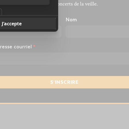
revivre les concerts de la veille.
énom
Nom
resse courriel
*