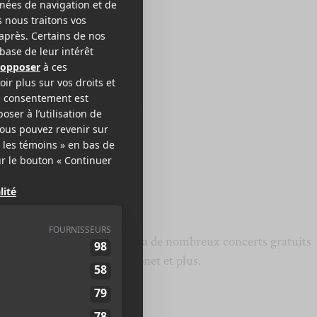
r 10
zz de Montréal qui présentera de nombreux concerts gratuits
n de l’Aïr, Solarium, Aja Monet et plus.