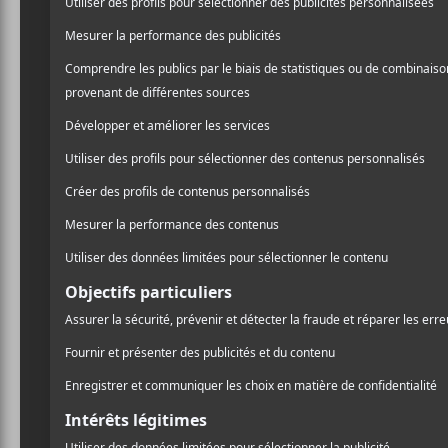
Festival International de Jazz de Montréal
Place des Festivals
Rue Jeanne-Mance
Montréal
,
H2X 3X5
Québec
Canada
+ Google Map