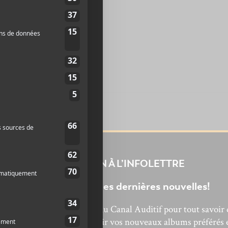
INSCRIPTION À L’INFOLETTRE
Ne manquez pas les dernières nouvelles!
bonnez-vous à l’infolettre du Canal Auditif pour tout savoir 
’actualité musicale, découvrir vos nouveaux albums préférés 