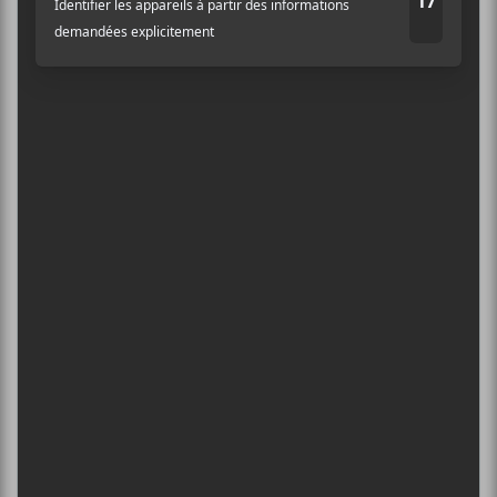
5
CONCERTS À VOIR
Nom
FESTIVAL MUSIQUE DU BOUT DU
MONDE 2026
Adresse courriel
*
6 août - FIJM 2026 | Chief Adjuah
DANIEL CAESAR : TOURNÉE SONS OF
SPERGY + 070 SHAKE
6 août - Centre Bell
ÎLESONIQ 2026
8 août - Parc Jean-Drapeau
INTERNATIONAL DE MONTGOLFIÈRES
DE SAINT-JEAN-SUR-RICHELIEU : FIN DE
SEMAINE 2
13 août - FIJM 2026 | Chief Adjuah
L’INTERNATIONAL PÉRIPHÉRIQUES