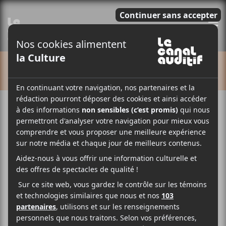
E
CALENDRIER
Cet évènement est passé.
FIJM 2026 | Chief Adjuah
1 juillet
21:00
23:00
@
–