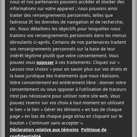
Chief Adjuah
sera en concert au Théâtre Jean-
Duceppe le 1er juillet dans le cadre du Festival
international de Jazz de Montréal 2026.
Festival International de Jazz de Montréal
Théâtre Jean-Duceppe
175 rue Sainte-Catherine Ouest
Montréal
,
H2X 1Z8
Québec
Canada
+ Google Map
(514) 842-2112
Voir Lieu site web