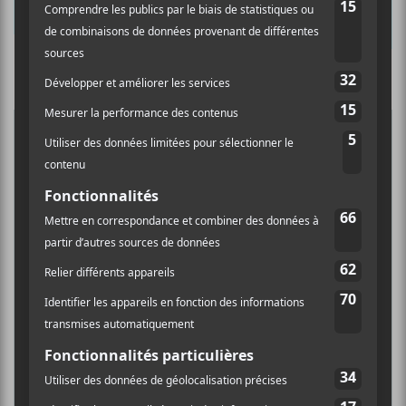
Abonnez-vous à l’infolettre du Canal
Auditif pour tout savoir de l’actualité
Culture Cible
·
FRANCOUVERTES 2026 - Les 9 demi-finalistes analysés à chaud! | Culture Cible
musicale, découvrir vos nouveaux
albums préférés et revivre les
concerts de la veille.
5
CONCERTS À VOIR
Prénom
BIG THIEF : TOURNÉE SOMERSAULT
SLIDE 360
Nom
4 août - L’Olympia de Montréal
FESTIVAL MUSIQUE DU BOUT DU
MONDE 2026
6 août - FIJM 2025 | Thundercat
Adresse courriel
*
DANIEL CAESAR : TOURNÉE SONS OF
SPERGY + 070 SHAKE