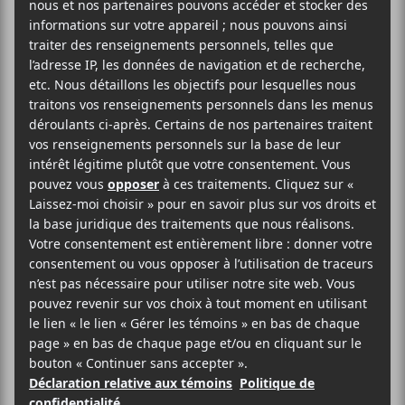
Thundercat
sera de passage au Festival
International de Jazz de Montréal le 1er juillet
prochain à la salle Wilfrid-Pelletier.
Festival International de Jazz de Montréal
Salle Wilfrid-Pelletier
175 Rue Ste-Catherine Ouest
Montréal
,
H2X 3X5
Canada
514-842-2112
Voir Lieu site web
Billets