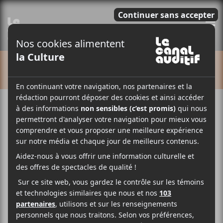
E
CALENDRIER
Cet évènement est passé.
FIJM 2025 | Thundercat
2025-07-01
19:30
22:00
@
–