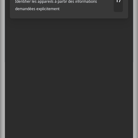
6 août - Centre Bell
ÎLESONIQ 2026
8 août - Parc Jean-Drapeau
L’INTERNATIONAL PÉRIPHÉRIQUES
2026
13 août - L’International Périphérique