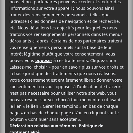
Le vendredi 1er juillet 2022, le Festival international
de jazz de Montréal présentera plusieurs spectacles
sur la Place des Festivals. Little Animal!, Urban
Science Brass Band, STORRY, Topium, Makaya
McCraven, Chet Doxas Trio avec Jacob Sacks et
Thomas Morgan, Gregory Porter, Justin Saladino
Band, Fernie, François Bourassa Quartet, Giacomo
Gates & Trio, Marcus Miller, Meshell Ndegeocello,
Christian Sands, Noga Erez, Cory Henry, Annika
Chambers & Paul DesLauriers Band, Corinne Bailey
Rae, Christine et Ingrid Jensen Quintet, Louis Cole
Big Band, Christan Sand, Afrikana Soul Sister, Tord
Gustavsen Trio, Emma Beko et The Shed y seront en
performance.
AJOUTER AU CALENDRIER