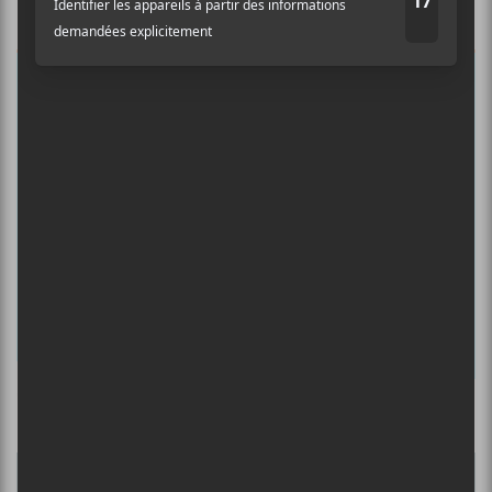
Auditif pour tout savoir de l’actualité
musicale, découvrir vos nouveaux
albums préférés et revivre les
concerts de la veille.
Prénom
Nom
Adresse courriel
*
Culture Cible
·
FRANCOUVERTES 2026 - Les 9 demi-finalistes analysés à chaud! | Culture Cible