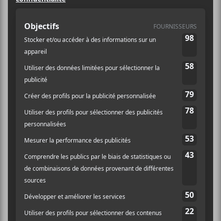
DÉTAILS
ORGANISATEUR
Festival International de
Date :
Jazz de Montréal
2022-07-01
Heure :
17:00 - 23:30
Catégorie
d’Évènement:
Spectacle
Site :
https://www.montrealja
zzfest.com/fr-
ca/Programmation/Hor
aire