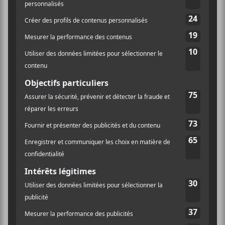
LIEU
Place des Festivals
Rue Jeanne-Mance
Montréal
,
H2X 3X5
Canada
+ Google
Québec
Map