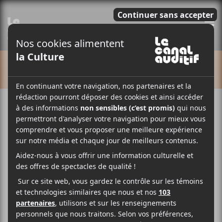
E
CALENDRIER
Cet évènement est passé.
FAÇADES et Émile Bourgault
2022-06-16 @ 20:30
-
23:00
11,59$
FAÇADES et Émile Bourgault se sont rencontrés aux