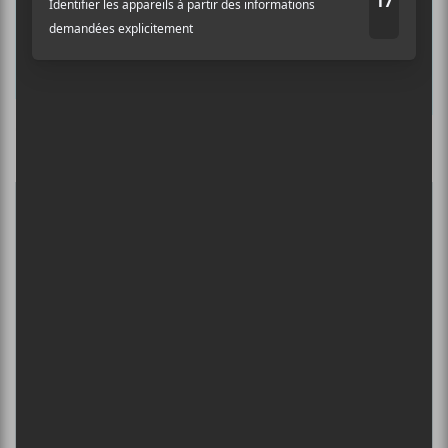
Prénom
Nom
Culture Cible
·
FRANCOUVERTES 2026 - Les 9 demi-finalistes analysés à chaud! | Culture Cible
Adresse courriel
*
5
CONCERTS À VOIR
BIG THIEF : TOURNÉE SOMERSAULT
SLIDE 360
4 août - L’Olympia de Montréal
FESTIVAL MUSIQUE DU BOUT DU
MONDE 2026
6 août - FAÇADES et Émile Bourgault