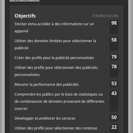
Prix :
11,59$
Catégorie d’Évènement:
Spectacle
Site :
https://lepointdevente.com/billets/r3i220616001