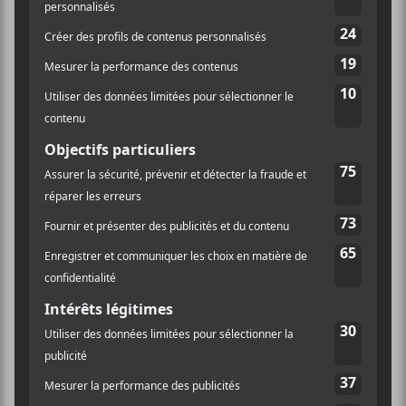
LIEU
Turbo Haus
2040 rue Saint-Denis
Montréal
,
H2X 1E7
Canada
+ Google
Québec
Map
Voir Lieu site web
Les cabarets acoustiques Nuits
Charlotte Day
Wilson (complet)
d’Afrique – Ndaka Yo WIñi