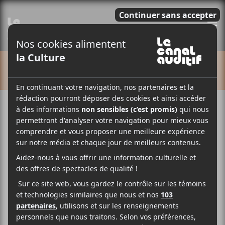
E
CALENDRIER
Cet évènement est passé.
Etran de L’Aïr: Tournée
2025