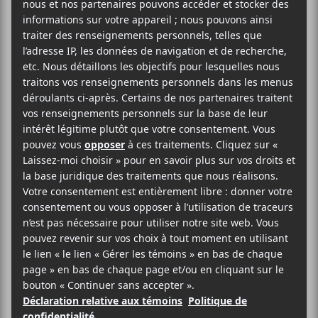
2025-07-19
20:30
23:00
@
–
Le groupe de rock nigérien
Etran de L’Aïr
sera au
Ritz PDB dans le cadre de sa tournée 2025 le 19
juillet 2025.
36.09$
Blue Skies Turn Black
Bar Le Ritz PDB
179 Rue Jean-Talon Ouest
Montréal
,
H2R 2X2
Canada
438-289-9994