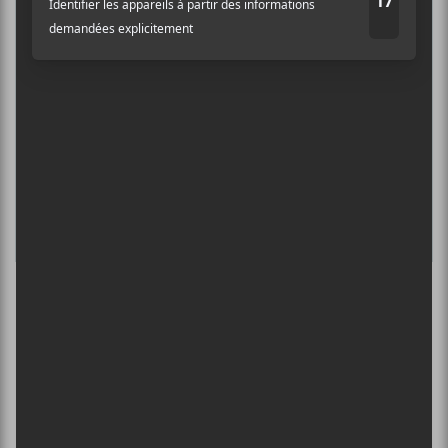
DANIEL CAESAR : TOURNÉE SONS OF
SPERGY + 070 SHAKE
6 août - Centre Bell
ÎLESONIQ 2026
8 août - Parc Jean-Drapeau
L’INTERNATIONAL PÉRIPHÉRIQUES
2026
13 août - L’International Périphérique