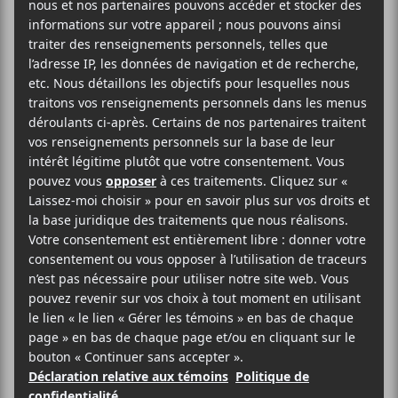
Simard, A Wilhelm Scream, Teenage Bottlerocket,
Mute et plus.
Agora du Vieux-Port
120 rue Dalhousie
Québec
,
G1K 4C4
Québec
Canada
+ Google Map