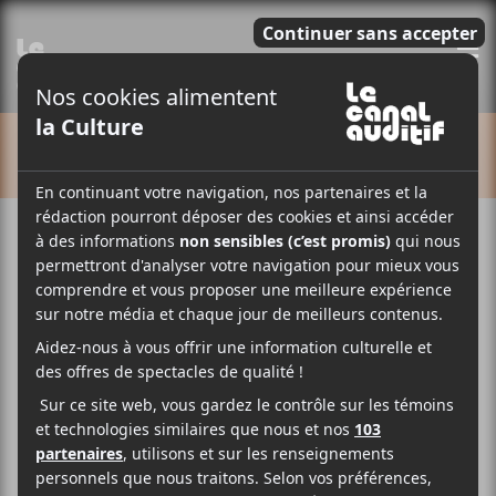
E
CALENDRIER
Envol et Macadam 2026
10 septembre
12 septembre
17:00
@
–
@
23:00
Le festival
Envol et Macadam 2026
mettra en
vedette : Bad Religion, Hatebreed, Despised Icon,
Satanic Surfers, Les Goules, Guttermouth, Orloge