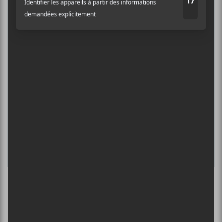
FESTIVAL MUSIQUE DU BOUT DU
MONDE 2026
6 août - Envol et Macadam 2026
DANIEL CAESAR : TOURNÉE SONS OF
SPERGY + 070 SHAKE
6 août - Centre Bell
ÎLESONIQ 2026
8 août - Parc Jean-Drapeau
L’INTERNATIONAL PÉRIPHÉRIQUES
2026
13 août - L’International Périphérique