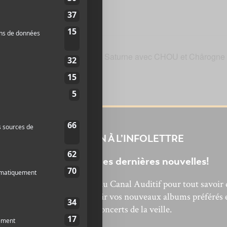
cement d’Édens et retour en Saturne avec CHOU et Chârogne
INSCRIPTION À L’INFOLETTRE
Ne manquez pas les dernières nouvelles!
bonnez-vous à l’infolettre du Canal Auditif pour tout savoir 
’actualité musicale, découvrir vos nouveaux albums préférés 
revivre les concerts de la veille.