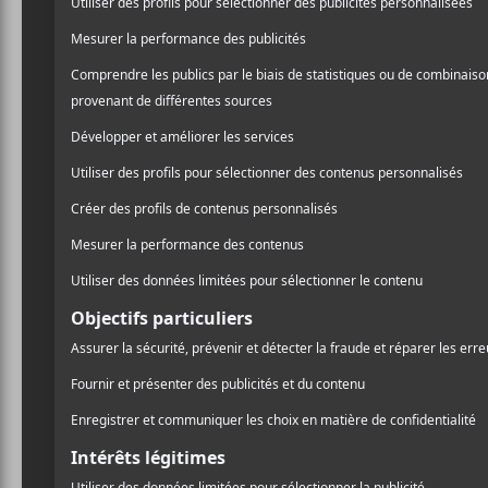
AJOUTER AU CALENDRIER
DÉTAILS
LIEU
La Sotteren
Date :
4848 Boul. 
2024-03-22
Montréal
,
Q
Heure :
Canada
+ 
20:00 - 23:00
Prix :
19.01$
Catégorie d’Évènement:
Spectacle
Site :