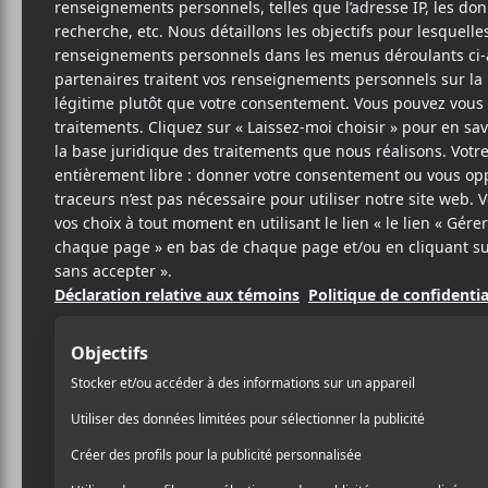
Cet évènement est passé.
Dresser + Rob
Erased
2024-03-22 @ 20:00
-
23:00
19.01$
Les groupes
,
et
Dresser
Robber Robber
TV
20h.