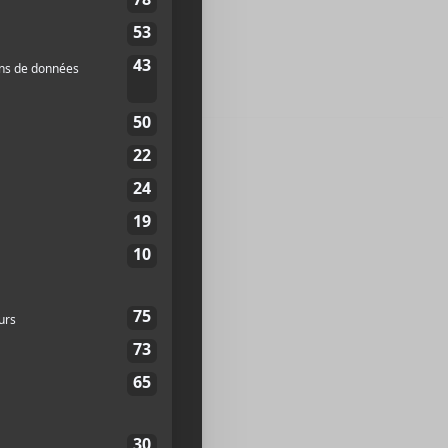
ea
St-Laurent
H2T 1R5
uébec
Google Map