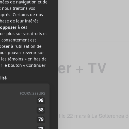
ber Robber + TV
seront en concert le 22 mars à La Sotterenea 
 Erased