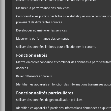
https://lepointdevente.com/billets/dr
esser-robber-tverased?lang=fr
Le Grand Éphémère 2024
BRUE : Lan
A
l