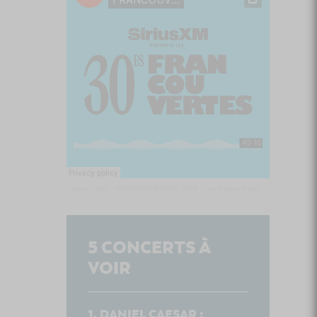
Culture Cible
·
FRANCOUVERTES 2026 - Les 9 demi-finalistes analysés à chaud! | Culture Cible
5
CONCERTS À
VOIR
DANIEL CAESAR :