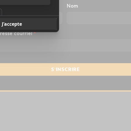
énom
Nom
resse courriel
*