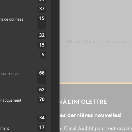
We Are Monroe + Guidestones
INSCRIPTION À L’INFOLETTRE
Ne manquez pas les dernières nouvelles!
bonnez-vous à l’infolettre du Canal Auditif pour tout savoir 