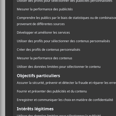
Portes : 18h
Spectacle : 19h30
AJOUTER AU CALENDRIER
DÉTAILS
Date :
2022-08-20
Heure :
19:30 - 23:00
Catégorie d’Évènement:
Spectacle