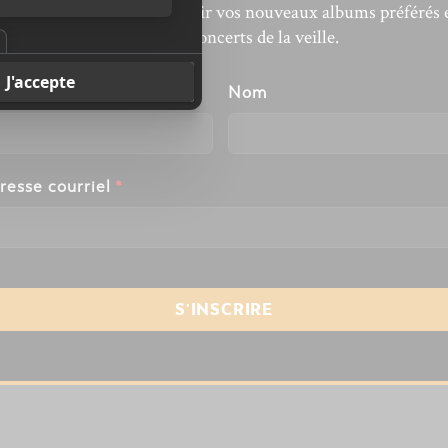
’actualité musicale, découvrir vos nouveaux albums préférés 
revivre les concerts de la veille.
énom
Nom
resse courriel
*