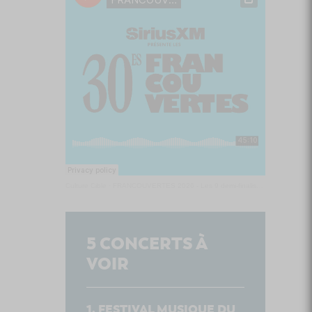
Culture Cible
·
FRANCOUVERTES 2026 - Les 9 demi-finalistes analysés à chaud! | Culture Cible
5
CONCERTS À
VOIR
FESTIVAL MUSIQUE DU