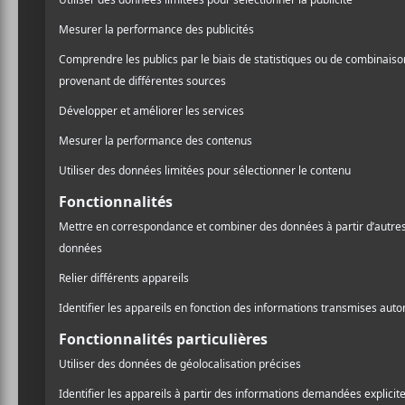
Site :
https://www.evenko.ca/fr/evenements/45900/w
ilco/mtelus/08-20-2022
Nouvelle Vague
A