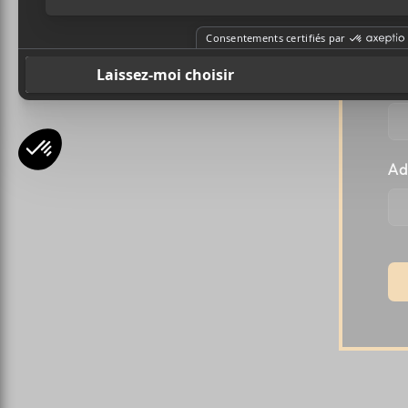
l
Pr
Ad