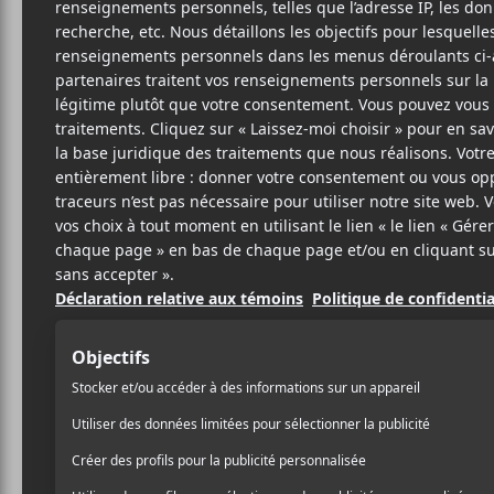
Cet évènement est passé.
Cruel Country 
and Animals
2022-08-20 @ 19:30
-
23:00
Wilco sera en spectacle le samedi 20 août 
tournée
.
Cruel Country