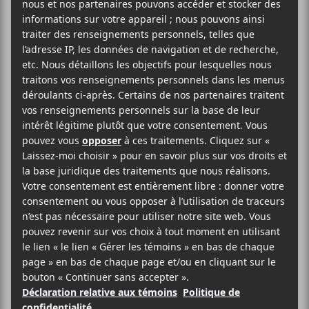
Cory Hanson
va être en concert le 29 juillet à
l’Escogriffe Bar Spectacle. Le guitariste
Ben
Vallee
sera en première partie dès 20h30.
30,20$
Blue Skies Turn Black
L’Escogriffe Bar Spectacle
Montréal
,
Québec
Canada
Billets