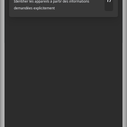
13 août - Cory Hanson | Ben Vallee
L’INTERNATIONAL PÉRIPHÉRIQUES
2026
13 août - L’International Périphérique