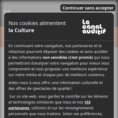
E
CALENDRIER
Cet évènement est passé.
Cory Hanson | Ben Vallee
29 juillet
20:30
23:30
@
–