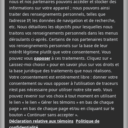
2024-11-22
19:00
20:00
@
–
Enregistrement devant publique de l’émission
Concert sur mesure
, animée par Claudine Prévost,
qui met à l’honneur
Greg Beaudin
.
Gratuit
Maison Radio-Canada
1000, avenue Papineau
Montréal
,
H2K 0C2
Québec
Canada
+ Google Map
514-597-5000
Voir Lieu site web