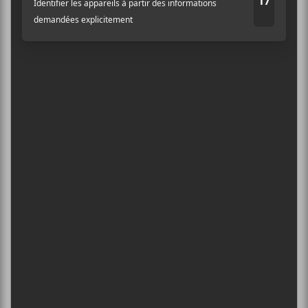
ÎLESONIQ 2026
Adresse courriel
*
8 août - Parc Jean-Drapeau
PISS | THEE SOREHEADS + POOLGIRL
8 août - Théâtre Fairmount
INTERNATIONAL DE MONTGOLFIÈRES
DE SAINT-JEAN-SUR-RICHELIEU : FIN DE
SEMAINE 2
13 août - Concert sur mesure : Greg Beaudin
L’INTERNATIONAL PÉRIPHÉRIQUES
2026
13 août - L’International Périphérique
BORN AT MIDNIGHT + PAYCHEQUE +
CRASHER
13 août - Les Foufounes Électriques