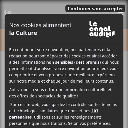
E
CALENDRIER
Cet évènement est passé.
Clutch + Tyler Bryant &
the Shakedown + Nate