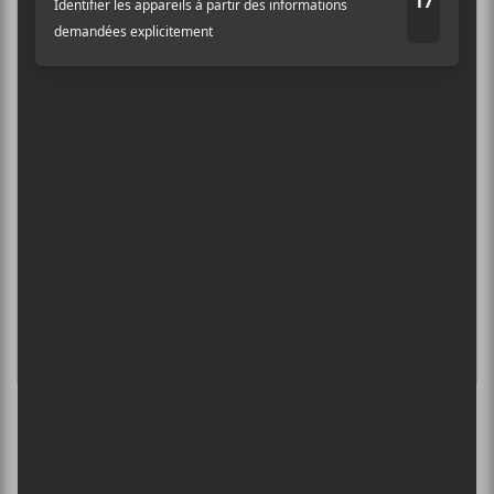
6 août - Centre Bell
Adresse courriel
*
ÎLESONIQ 2026
8 août - Parc Jean-Drapeau
INTERNATIONAL DE MONTGOLFIÈRES
DE SAINT-JEAN-SUR-RICHELIEU : FIN DE
SEMAINE 2
13 août - Clutch + Tyler Bryant & the Shakedown +
Nate Bergman
L’INTERNATIONAL PÉRIPHÉRIQUES
2026
13 août - L’International Périphérique