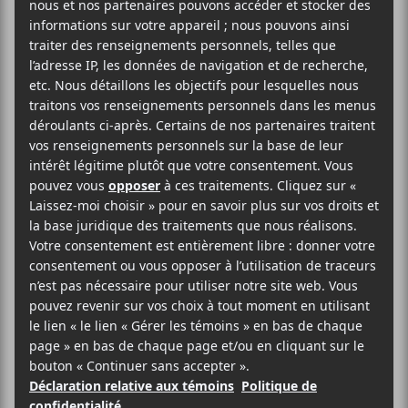
Bergman
2025-06-06
20:00
23:00
@
–
Clutch
,
Tyler Bryant & the Shakedown
et
Nate Bergman
seront de passage au MTELUS le 6
juin prochain dans le cadre de leur tournée.
Evenko
MTELUS
59 Rue St-Catherine Est
Montréal
,
H2X 1K5
Canada
1-855-790-1245