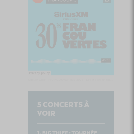
Culture Cible
·
FRANCOUVERTES 2026 - Les 9 demi-finalistes analysés à chaud! | Culture Cible
5
CONCERTS À
VOIR
BIG THIEF : TOURNÉE