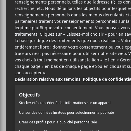
Cet évènement est passé.
CCF 2025 | Xela
+ Virginie B
2025-11-14
20:30
23:00
@
–
Xela Edna
,
Flèche Love
et
Virginie B
seront e
au Théâtre Plaza le 14 novembre dès 20h30.