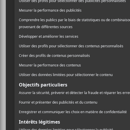
34.67$
Coup de coeur francophone
(514) 253-3024
Voir le site Organisateur
Théâtre Plaza
6505 Rue St-Hubert
Montréal
,
H2S 2M5
Canada
514-278-6419
Voir Lieu site web