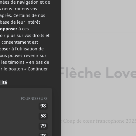
 Edna + Flèche Lov
n prestation dans le cadre de Coup de cœur francophone 202