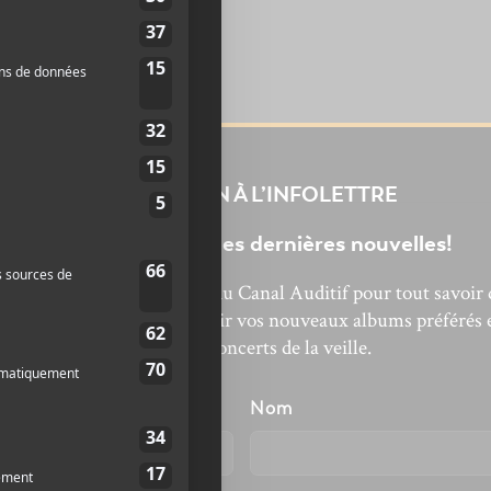
INSCRIPTION À L’INFOLETTRE
Ne manquez pas les dernières nouvelles!
bonnez-vous à l’infolettre du Canal Auditif pour tout savoir 
’actualité musicale, découvrir vos nouveaux albums préférés 
revivre les concerts de la veille.
énom
Nom