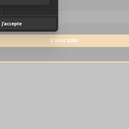
resse courriel
*