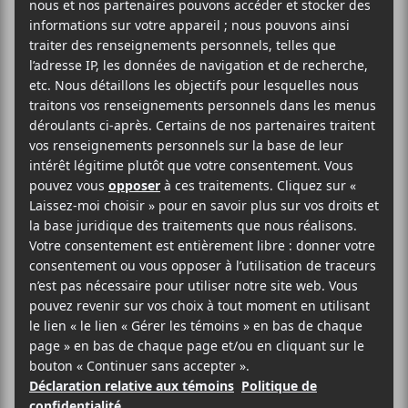
2025-11-15
20:00
22:00
@
–
Thomé Young
et
Anaïs Constantin
seront en
prestation dans le cadre de Coup de cœur
francophone 2025 au Cabaret Lion D’or le 14
novembre dès 20h.
34.67$
Coup de coeur francophone
(514) 253-3024
Voir le site Organisateur
Cabaret Lion d’Or
1676 Rue Ontario Est