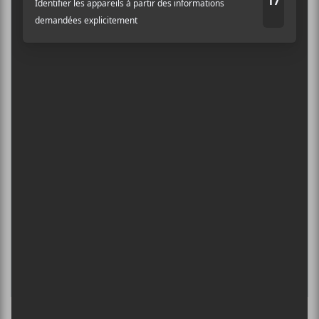
Constantin
DANIEL CAESAR : TOURNÉE SONS OF
Adresse courriel
*
SPERGY + 070 SHAKE
6 août - Centre Bell
ÎLESONIQ 2026
8 août - Parc Jean-Drapeau
INTERNATIONAL DE MONTGOLFIÈRES
DE SAINT-JEAN-SUR-RICHELIEU : FIN DE
SEMAINE 2
13 août - CCF 2025 | Thomé Young + Anaïs
Constantin
L’INTERNATIONAL PÉRIPHÉRIQUES
2026
13 août - L’International Périphérique