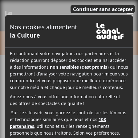
E
CALENDRIER
Cet évènement est passé.
CCF 2025 | Thomé Young
+ Anaïs Constantin