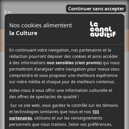
E
CALENDRIER
Cet évènement est passé.
CCF 2025 | Olivier
Faubert + thaïs