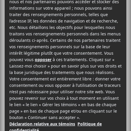
2025-11-12
20:30
23:00
@
–
Olivier Faubert
et
thaïs
seront en prestation
dans le cadre de Coup de cœur francophone 2025
au Verre Bouteille 12 novembre dès 20h30.
20$
Coup de coeur francophone
(514) 253-3024
Voir le site Organisateur
Verre Bouteille
2112 Avenue du Mont-Royal Est
Montréal
,
H2H 1J8