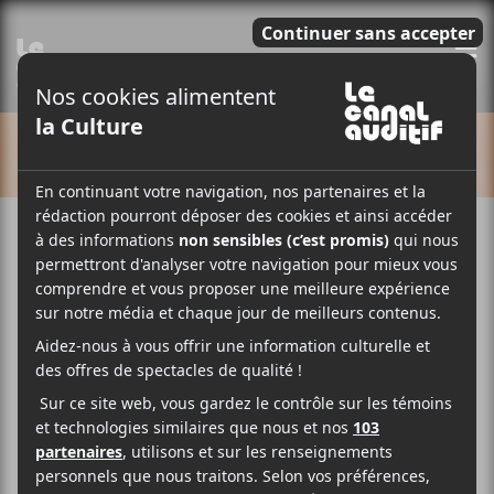
E
CALENDRIER
Cet évènement est passé.
CCF 2025 | Colin Léo +
Sensei H