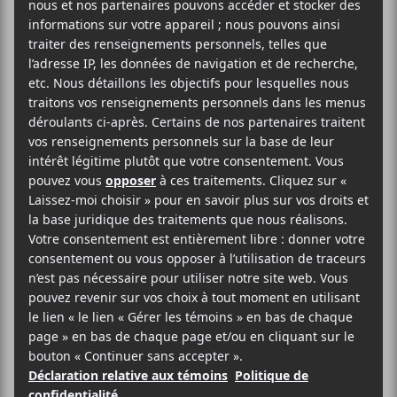
2025-11-15
22:00
23:30
@
–
Colin Léo
et
Sensei H
seront en prestation dans le
cadre de Coup de cœur francophone 2025 à l’Esco
le 15 novembre dès 22h.
25.03$
Coup de coeur francophone
(514) 253-3024
Voir le site Organisateur
L’Esco
4467, rue St-Denis
Montréal
,
H2J 2L2