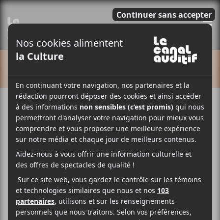
E
CALENDRIER
Cet évènement est passé.
CCF 2024 : Maten &
Émile Bilodeau + Bérode