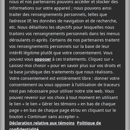
2024-11-14
20:00
22:00
@
–
Dans le cadre de Coup de cœur francophone 2024,
Maten & Émile Bilodeau
et
Bérode
seront en
concert au Lion d’Or.
34.79$
Coup de coeur francophone
(514) 253-3024
Voir le site Organisateur
Cabaret Lion d’Or
1676 Rue Ontario Est
Montréal
,
H2L 1S7