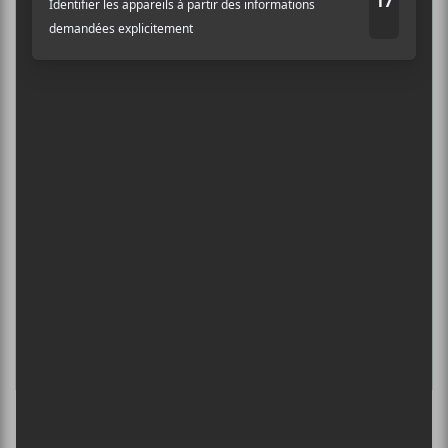
DANIEL CAESAR : TOURNÉE SONS OF
SPERGY + 070 SHAKE
Adresse courriel
*
6 août - Centre Bell
ÎLESONIQ 2026
8 août - Parc Jean-Drapeau
INTERNATIONAL DE MONTGOLFIÈRES
DE SAINT-JEAN-SUR-RICHELIEU : FIN DE
SEMAINE 2
13 août - CCF 2024 : Maten & Émile Bilodeau +
Bérode
L’INTERNATIONAL PÉRIPHÉRIQUES
2026
13 août - L’International Périphérique