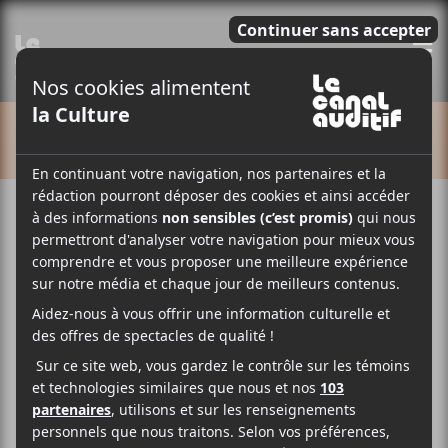
E
CALENDRIER
Cet évènement est passé.
Cass McCombs + Chris
Cohen