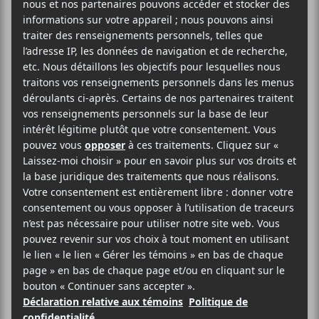
24 mars
20:00
23:00
@
–
Cass McCombs
et
Chris Cohen
seront de passage
au Bar le Ritz PDB dans le cadre de leur tournée
2026 le 24 mars prochain.
Bar Le Ritz PDB
179 Rue Jean-Talon Ouest
Montréal
,
H2R 2X2
Canada
438-289-9994
Voir Lieu site web
AJOUTER AU CALENDRIER