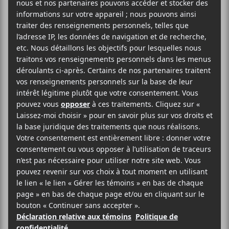
Le Français,
Carbonne
, sera de retour au Québec
le 21 novembre au Studio TD dans un concert
présenté par les Francos de Montréal.
Evenko
Studio TD
305 Rue Ste-Catherine Ouest
Montréal
,
H2X 2A3
Canada
Voir Lieu site web
Billets