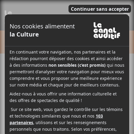
E
CALENDRIER
Cet évènement est passé.
Carbonne
2025-11-21
20:00
23:00
@
–