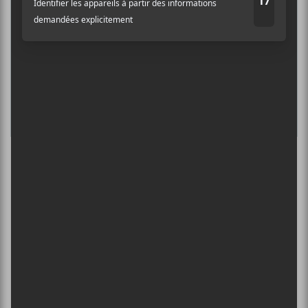
DE SAINT-JEAN-SUR-RICHELIEU : FIN DE
SEMAINE 2
13 août - Carbonne
L’INTERNATIONAL PÉRIPHÉRIQUES
2026
13 août - L’International Périphérique