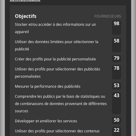
2021-05-29
Heure :
20:00 - 23:00
Prix :
16,50$
Catégorie
d’Évènement:
Spectacle
Évènement Tags:
Kartel Musik
,
MTelus
,
présentiel
Site :
https://found.ee/MTL/
ms-customlink-5
LIEU