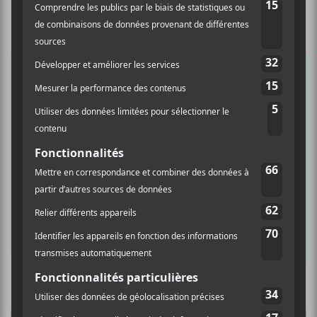
×
INSCRIPTION À L’INFOLETTRE
Ne manquez pas les dernières
nouvelles!
Abonnez-vous à l’infolettre du Canal
Auditif pour tout savoir de l’actualité
musicale, découvrir vos nouveaux
albums préférés et revivre les
concerts de la veille.
Prénom
Culture Cible
·
FRANCOUVERTES 2026 - Les 9 demi-finalistes analysés à chaud! | Culture Cible
Nom