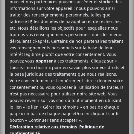
Dans le cadre de la série de concerts présentés
par Kartel Musik, voyez en formule présentielle
les artistes Caracol et Amay Laoni @MTELUS.
Les billets sont vendus à la paire ou au nombre de
quatre.
Caracol et Amay Laoni seront également en
spectacle
le 23 juin à l’Impérial Bell de Québec
.
AJOUTER AU CALENDRIER
DÉTAILS
ORGANISATEUR
Kartel Musik
Date :
Voir le site Organisateur