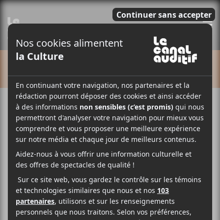
E
CALENDRIER
Cet évènement est passé.
Caracol + Amay Laoni | MTELUS
| Présentiel
2021-05-29 @ 20:00
-
23:00
16,50$