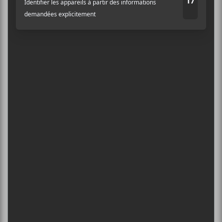
5
CONCERTS À VOIR
Adresse courriel
*
BIG THIEF : TOURNÉE SOMERSAULT
SLIDE 360
4 août - L’Olympia de Montréal
FESTIVAL MUSIQUE DU BOUT DU
MONDE 2026
6 août - Caracol + Amay Laoni | MTELUS | Présentiel
DANIEL CAESAR : TOURNÉE SONS OF
SPERGY + 070 SHAKE
6 août - Centre Bell
ÎLESONIQ 2026
8 août - Parc Jean-Drapeau
L’INTERNATIONAL PÉRIPHÉRIQUES