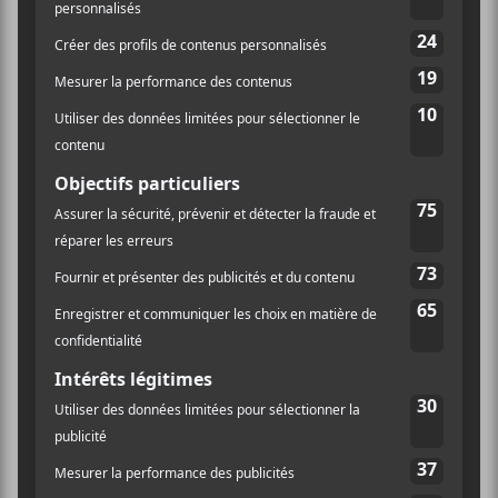
LaF au Club Soda | Club
Okapi Party | Lancement de
l’album BOUM CHIC
Soin Entreprise