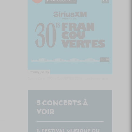
Culture Cible
·
FRANCOUVERTES 2026 - Les 9 demi-finalistes analysés à chaud! | Culture Cible
5
CONCERTS À
VOIR
FESTIVAL MUSIQUE DU