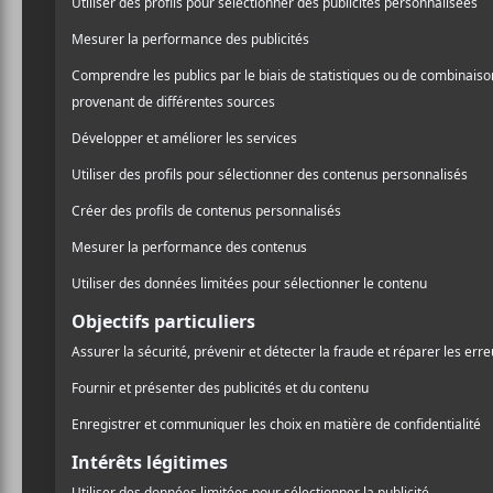
Verre Bouteille
2112 Avenue du Mont-Royal Est
Montréal
,
H2H 1J8
Canada
514-521-9409
Voir Lieu site web
Billets
AJOUTER AU CALENDRIER