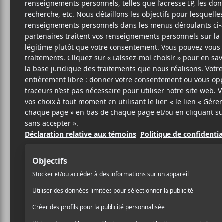
Cet évènement est passé.
André Papanic
2025-11-17
20:00
23:00
@
–
André Papanicolaou
sera en concert acoustiqu
première partie.
23.85$