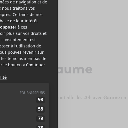
olaou + Gaume
e le 17 novembre au Verre Bouteille dès 20h avec
Gaume
en