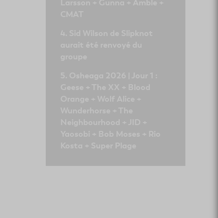
Larsson + Gunna + Amble +
CMAT
Sid Wilson de Slipknot
aurait été renvoyé du
groupe
Osheaga 2026 | Jour 1 :
Geese + The XX + Blood
Orange + Wolf Alice +
Wunderhorse + The
Neighbourhood + JID +
Yaosobi + Bob Moses + Rio
Kosta + Super Plage