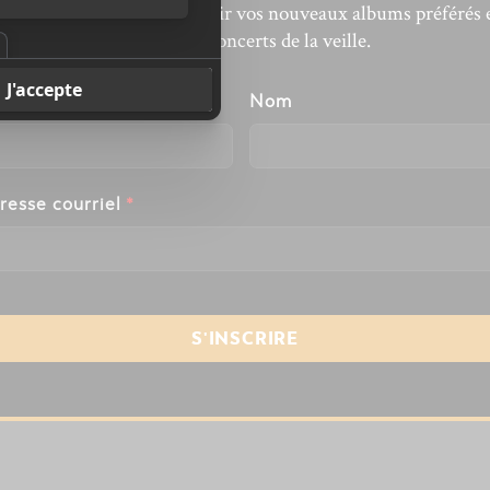
’actualité musicale, découvrir vos nouveaux albums préférés 
revivre les concerts de la veille.
énom
Nom
resse courriel
*