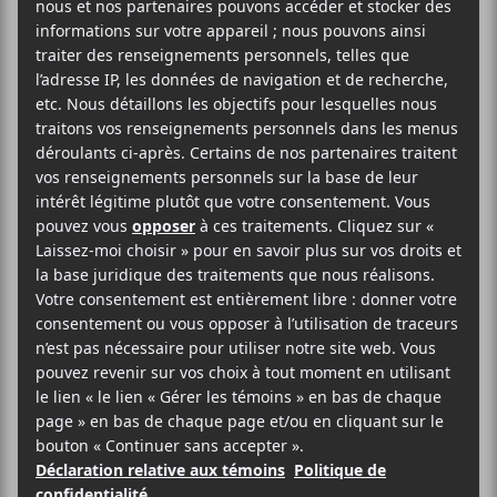
+ King Buffalo
2025-12-10
20:00
23:00
@
–
All Them Witches
et
King Buffalo
seront de
passage au Théâtre Beanfield dans le cadre de la
tournée
House of Mirrors
.
Evenko
Théâtre Beanfield / Corona
2490, rue Notre-Dame Ouest
Montréal
,
H3J 1N5
Québec
Canada
1-855-310-2525