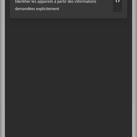
6 août - Centre Bell
Adresse courriel
*
ÎLESONIQ 2026
8 août - Parc Jean-Drapeau
INTERNATIONAL DE MONTGOLFIÈRES
DE SAINT-JEAN-SUR-RICHELIEU : FIN DE
SEMAINE 2
13 août - All Them Witches : tournée House of
Mirrors + King Buffalo
L’INTERNATIONAL PÉRIPHÉRIQUES
2026
13 août - L’International Périphérique