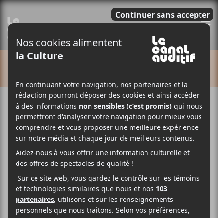
E
CALENDRIER
Cet évènement est passé.
All Them Witches :
tournée House of Mirrors