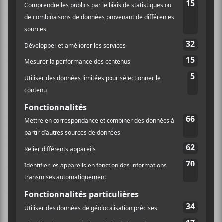
tandem est beaucoup trop prononcé. Sur
Turn
Blue
,
les
Keys
deviennent une formation résolument pop…
une pop somme toute ingénieuse, mais le groupe n’est
définitivement plus un groupe rock. Est-ce un bien
grand péché? Pas nécessairement, mais cette création
sonore sera assurément négligée par l’amateur de rock
pur et dur.
Autre observation: aux dires d’
Auerbach
, ce disque
constitue le miroir musical de
Brothers
. Alors,
pourquoi refaire la recette (ou du moins, s’en inspirer
sérieusement) quand les
Black Keys
avaient une
chance inouïe de se réinventer? Attention! Ce
True
Blue
n’est pas indigeste, tant s’en faut, mais au fil des
écoutes, une impression légèrement agaçante de
surplace, de déjà-entendu émerge et nous a empêché
d’être totalement captif. Voilà un album qui présente