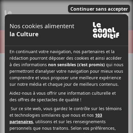
E
CRITIQUES