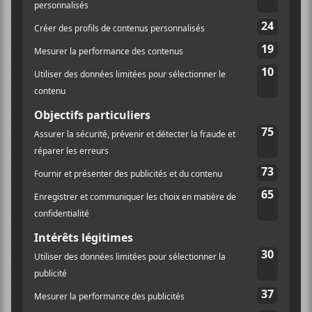
offrir de plus
Auerbach
et
Carney
? Manifestement,
c’est la question que l’on s’est posée à l’écoute de ce
True Blue
, car les
Black Keys
nous proposent
toujours cet amalgame de rock bleusy et de soul,
saupoudré cette fois-ci de quelques salves
psychédéliques très seventies. Ceux qui
affectionnaient les rockeurs en format plus décapant
seront probablement consternés par la relégation en
arrière-fond du penchant abrasif, un brin garage, que
pouvaient parfois préconiser les deux musiciens.
Les
Black Keys
délaissent quelque peu l’aspect
captivant/accrocheur de leur musique en misant
plutôt sur les atmosphères sonores soul et groovy, et
ce, grâce à la réalisation lustrée de
Burton
. Ceci dit, on
croit à regret que l’ascendant de
Danger Mouse
sur le