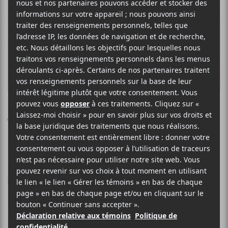
THE BLACK KEYS
Turn Blue
Nonesuch Records
2014
45 minutes
6
13 MAI 2014
STÉPHANE DESLAURIERS
PAR